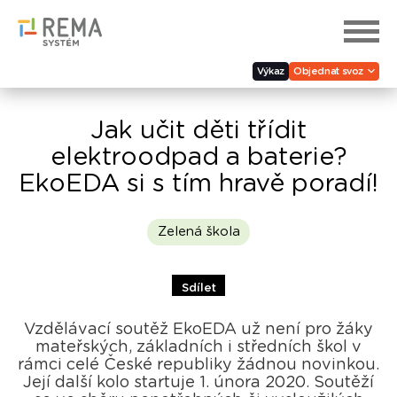
Výkaz
Objednat svoz
Jak učit děti třídit
elektroodpad a baterie?
EkoEDA si s tím hravě poradí!
Zelená škola
Sdílet
Vzdělávací soutěž EkoEDA už není pro žáky
mateřských, základních i středních škol v
rámci celé České republiky žádnou novinkou.
Její další kolo startuje 1. února 2020. Soutěží