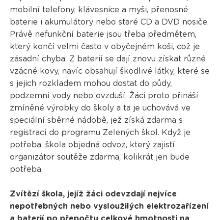
mobilní telefony, klávesnice a myši, přenosné
baterie i akumulátory nebo staré CD a DVD nosiče.
Právě nefunkční baterie jsou třeba předmětem,
který končí velmi často v obyčejném koši, což je
zásadní chyba. Z baterií se dají znovu získat různé
vzácné kovy, navíc obsahují škodlivé látky, které se
s jejich rozkladem mohou dostat do půdy,
podzemní vody nebo ovzduší. Žáci proto přináší
zmíněné výrobky do školy a ta je uchovává ve
speciální sběrné nádobě, jež získá zdarma s
registrací do programu Zelených škol. Když je
potřeba, škola objedná odvoz, který zajistí
organizátor soutěže zdarma, kolikrát jen bude
potřeba.
Zvítězí škola, jejíž žáci odevzdají nejvíce
nepotřebných nebo vysloužilých elektrozařízení
a baterií po přepočtu celkové hmotnosti na