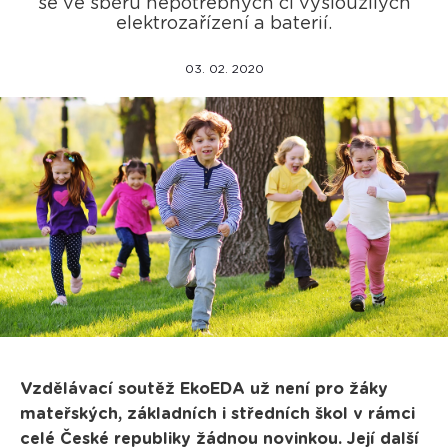
se ve sběru nepotřebných či vysloužilých
elektrozařízení a baterií.
03. 02. 2020
Vzdělávací soutěž EkoEDA už není pro žáky
mateřských, základních i středních škol v rámci
celé České republiky žádnou novinkou. Její další