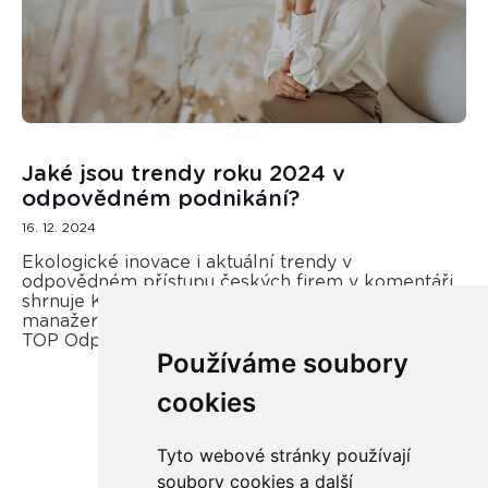
Jaké jsou trendy roku 2024 v
odpovědném podnikání?
16. 12. 2024
Ekologické inovace i aktuální trendy v
odpovědném přístupu českých firem v komentáři
shrnuje Kateřina Opletal Průchová, regionální
manažerka REMA Systém a porotkyně soutěže
TOP Odpovědná firma.
Používáme soubory
cookies
Více zde
Tyto webové stránky používají
soubory cookies a další