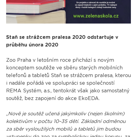
Staň se strážcem pralesa 2020 odstartuje v
průběhu února 2020
Zoo Praha v letošním roce přichází s novým
konceptem soutěže ve sběru starých mobilních
telefonů a tabletů Staň se strážcem pralesa, kterou
i nadále pořádá ve spolupráci se společností
REMA Systém, a.s., tentokrát však jako samostatný
soutěž, bez zapojení do akce EkoEDA.
„
Nově je soutěž učená jakýmkoliv (nejen školním)
kolektivům v počtu 10–35 dětí. Základní odměnou
za sběr vysloužilých mobilů a tabletů jim budou
vstupenky do zoo za symbolickou jednu korunu, za