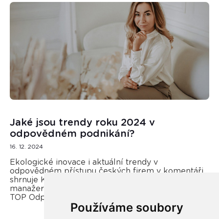
Jaké jsou trendy roku 2024 v
odpovědném podnikání?
16. 12. 2024
Ekologické inovace i aktuální trendy v
odpovědném přístupu českých firem v komentáři
shrnuje Kateřina Opletal Průchová, regionální
manažerka REMA Systém a porotkyně soutěže
TOP Odpovědná firma.
Používáme soubory