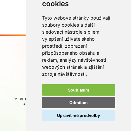
cookies
Více zde
Tyto webové stránky používají
soubory cookies a další
sledovací nástroje s cílem
vylepšení uživatelského
prostředí, zobrazení
přizpůsobeného obsahu a
reklam, analýzy návštěvnosti
webových stránek a zjištění
Buďme ve spojení
zdroje návštěvnosti.
Souhlasím
V rámci zpětného odběru odpadních přenosných baterií
Odmítám
spolupracujeme se společností
REMA Battery
.
Upravit mé předvolby
© REMA Systém
Nastavení cookies
Ochrana osobních údajů
Mapa stránek
Webová přístupnost