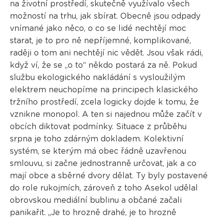
na životní prostředí, skutečně využívalo všech
možností na trhu, jak sbírat. Obecně jsou odpady
vnímané jako něco, o co se lidé nechtějí moc
starat, je to pro ně nepříjemné, komplikované,
raději o tom ani nechtějí nic vědět. Jsou však rádi,
když ví, že se „o to“ někdo postará za ně. Pokud
službu ekologického nakládání s vysloužilým
elektrem neuchopíme na principech klasického
tržního prostředí, zcela logicky dojde k tomu, že
vznikne monopol. A ten si najednou může začít v
obcích diktovat podmínky. Situace z průběhu
srpna je toho zdárným dokladem. Kolektivní
systém, se kterým má obec řádně uzavřenou
smlouvu, si začne jednostranně určovat, jak a co
mají obce a sběrné dvory dělat. Ty byly postavené
do role rukojmích, zároveň z toho Asekol udělal
obrovskou mediální bublinu a občané začali
panikařit. „Je to hrozně drahé, je to hrozně