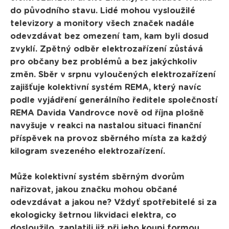
do původního stavu. Lidé mohou vysloužilé
televizory a monitory všech značek nadále
odevzdávat bez omezení tam, kam byli dosud
zvyklí. Zpětný odběr elektrozařízení zůstává
pro občany bez problémů a bez jakýchkoliv
změn. Sběr v srpnu vyloučených elektrozařízení
zajišťuje kolektivní systém REMA, který navíc
podle vyjádření generálního ředitele společností
REMA Davida Vandrovce nově od října plošně
navyšuje v reakci na nastalou situaci finanční
příspěvek na provoz sběrného místa za každý
kilogram svezeného elektrozařízení.
Může kolektivní systém sběrným dvorům
nařizovat, jakou značku mohou občané
odevzdávat a jakou ne? Vždyť spotřebitelé si za
ekologicky šetrnou likvidaci elektra, co
dosloužilo, zaplatili již při jeho koupi formou