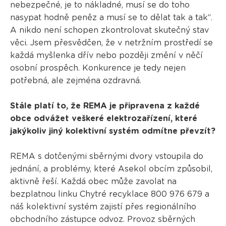
nebezpečné, je to nákladné, musí se do toho
nasypat hodně peněz a musí se to dělat tak a tak“.
A nikdo není schopen zkontrolovat skutečný stav
věci. Jsem přesvědčen, že v netržním prostředí se
každá myšlenka dřív nebo později změní v něčí
osobní prospěch. Konkurence je tedy nejen
potřebná, ale zejména ozdravná.
Stále platí to, že REMA je připravena z každé
obce odvážet veškeré elektrozařízení, které
jakýkoliv jiný kolektivní systém odmítne převzít?
REMA s dotčenými sběrnými dvory vstoupila do
jednání, a problémy, které Asekol obcím způsobil,
aktivně řeší. Každá obec může zavolat na
bezplatnou linku Chytré recyklace 800 976 679 a
náš kolektivní systém zajistí přes regionálního
obchodního zástupce odvoz. Provoz sběrných