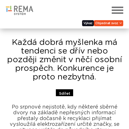
Výkaz
Objednat svoz
Každá dobrá myšlenka má
tendenci se dřív nebo
později změnit v něčí osobní
prospěch. Konkurence je
proto nezbytná.
Sdílet
Po srpnové nejistotě, kdy některé sběrné
dvory na základě nepřesných informací
přestaly dočasně k recyklaci přijímat
vysloužilá elektrozařízení určité značky, se