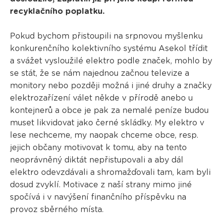
recyklačního poplatku.
Pokud bychom přistoupili na srpnovou myšlenku
konkurenčního kolektivního systému Asekol třídit
a svážet vysloužilé elektro podle značek, mohlo by
se stát, že se nám najednou začnou televize a
monitory nebo později možná i jiné druhy a značky
elektrozařízení válet někde v přírodě anebo u
kontejnerů a obce je pak za nemalé peníze budou
muset likvidovat jako černé skládky. My elektro v
lese nechceme, my naopak chceme obce, resp.
jejich občany motivovat k tomu, aby na tento
neoprávněný diktát nepřistupovali a aby dál
elektro odevzdávali a shromažďovali tam, kam byli
dosud zvyklí. Motivace z naší strany mimo jiné
spočívá i v navýšení finančního příspěvku na
provoz sběrného místa.