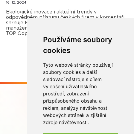
16. 12. 2024
Ekologické inovace i aktuální trendy v
odpovědném přístupu českých firem v komentáři
shrnuje Kateřina Opletal Průchová, regionální
manažerka REMA Systém a porotkyně soutěže
TOP Odpovědná firma.
Používáme soubory
cookies
Více zde
Tyto webové stránky používají
soubory cookies a další
sledovací nástroje s cílem
vylepšení uživatelského
prostředí, zobrazení
přizpůsobeného obsahu a
reklam, analýzy návštěvnosti
webových stránek a zjištění
Buďme ve spojení
zdroje návštěvnosti.