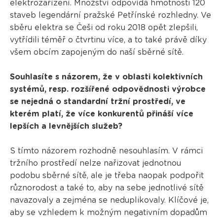
elektrozařízení. Množství odpovídá hmotnosti 120
staveb legendární pražské Petřínské rozhledny. Ve
sběru elektra se Češi od roku 2018 opět zlepšili,
vytřídili téměř o čtvrtinu více, a to také právě díky
všem obcím zapojeným do naší sběrné sítě.
Souhlasíte s názorem, že v oblasti kolektivních
systémů, resp. rozšířené odpovědnosti výrobce
se nejedná o standardní tržní prostředí, ve
kterém platí, že více konkurentů přináší více
lepších a levnějších služeb?
S tímto názorem rozhodně nesouhlasím. V rámci
tržního prostředí nelze nařizovat jednotnou
podobu sběrné sítě, ale je třeba naopak podpořit
různorodost a také to, aby na sebe jednotlivé sítě
navazovaly a zejména se neduplikovaly. Klíčové je,
aby se vzhledem k možným negativním dopadům