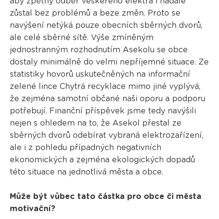
aby zpětný odběr veškerého elektra i nadále
zůstal bez problémů a beze změn. Proto se
navýšení netýká pouze obecních sběrných dvorů,
ale celé sběrné sítě. Výše zmíněným
jednostranným rozhodnutím Asekolu se obce
dostaly minimálně do velmi nepříjemné situace. Ze
statistiky hovorů uskutečněných na informační
zelené lince Chytrá recyklace mimo jiné vyplývá,
že zejména samotní občané naši oporu a podporu
potřebují. Finanční příspěvek jsme tedy navýšili
nejen s ohledem na to, že Asekol přestal ze
sběrných dvorů odebírat vybraná elektrozařízení,
ale i z pohledu případných negativních
ekonomických a zejména ekologických dopadů
této situace na jednotlivá města a obce.
Může být vůbec tato částka pro obce či města
motivační?