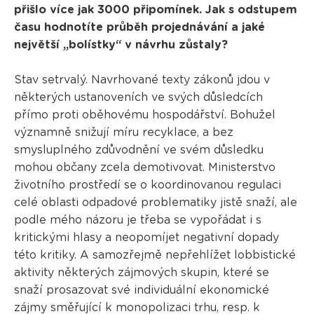
přišlo více jak 3000 připomínek. Jak s odstupem
času hodnotíte průběh projednávání a jaké
největší „bolístky“ v návrhu zůstaly?
Stav setrvalý. Navrhované texty zákonů jdou v
některých ustanoveních ve svých důsledcích
přímo proti oběhovému hospodářství. Bohužel
významně snižují míru recyklace, a bez
smysluplného zdůvodnění ve svém důsledku
mohou občany zcela demotivovat. Ministerstvo
životního prostředí se o koordinovanou regulaci
celé oblasti odpadové problematiky jistě snaží, ale
podle mého názoru je třeba se vypořádat i s
kritickými hlasy a neopomíjet negativní dopady
této kritiky. A samozřejmě nepřehlížet lobbistické
aktivity některých zájmových skupin, které se
snaží prosazovat své individuální ekonomické
zájmy směřující k monopolizaci trhu, resp. k