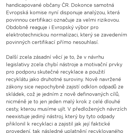
handicapované občany ČR. Dokonce samotná
Evropská komise nyní disponuje analýzou, která
povinnou certifikaci označuje za velmi rizikovou.
Obdobně reaguje i Evropský výbor pro
elektrotechnickou normalizaci, který se zavedením
povinných certifikací přímo nesouhlasí.
Další zcela zásadní věcí je to, že v návrhu
legislativy zcela chybí nástroje a motivační prvky
pro podporu skutečné recyklace a použití
recyklátu jako druhotné suroviny. Nově navržené
zákony sice nepochybně zajistí odklon odpadů ze
skládek, což je jedním z nově definovaných cílů,
nicméně je to jen jeden malý krok z celé dlouhé
cesty, kterou musíme ujít. V předložených návrzích
neexistuje jediný nástroj, který by tyto odpady
přiklonil k recyklaci a zajistil jak její faktické
provedení, tak následné uplatnění recyklovaného