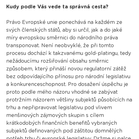
Kudy podle Vás vede ta správná cesta?
Právo Evropské unie ponechává na každém ze
svých členských států, aby si určil, jak a do jaké
míry evropskou směrnici do národního práva
transponovat. Není neobvyklé, že při tomto
procesu dochází k takzvanému gold-platingu, tedy
nežádoucímu rozšiřování obsahu směrnic
způsobem, který přináší novou regulatorní zátěž
bez odpovídajícího přínosu pro národní legislativu
a konkurenceschopnost. Pro dosažení úspěchu je
proto podle mého názoru vhodné se zabývat
protržním názorem většiny subjektů působících na
trhu a nepřipravovat legislativu pod vlivem
menšinových zájmových skupin s cílem
krátkodobých finančních benefitů vybraných
subjektů definovaných pod záštitou domnělých
potřeb trhu či evropské legislativy. Držme si palce.