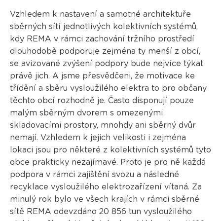
Vzhledem k nastavení a samotné architektuře
sběrných sítí jednotlivých kolektivních systémů,
kdy REMA v rámci zachování tržního prostředí
dlouhodobě podporuje zejména ty menší z obcí,
se avizované zvýšení podpory bude nejvíce týkat
právě jich. A jsme přesvědčeni, že motivace ke
třídění a sběru vysloužilého elektra to pro občany
těchto obcí rozhodně je. Často disponují pouze
malým sběrným dvorem s omezenými
skladovacími prostory, mnohdy ani sběrný dvůr
nemají. Vzhledem k jejich velikosti i zejména
lokaci jsou pro některé z kolektivních systémů tyto
obce prakticky nezajímavé. Proto je pro ně každá
podpora v rámci zajištění svozu a následné
recyklace vysloužilého elektrozařízení vítaná. Za
minulý rok bylo ve všech krajích v rámci sběrné
sítě REMA odevzdáno 20 856 tun vysloužilého