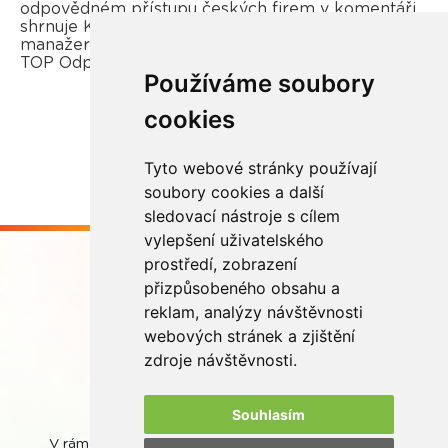
odpovědném přístupu českých firem v komentáři
shrnuje Kateřina Opletal Průchová, regionální
manažerka REMA Systém a porotkyně soutěže
TOP Odpovědná firma.
Používáme soubory
cookies
Více zde
Tyto webové stránky používají
soubory cookies a další
sledovací nástroje s cílem
vylepšení uživatelského
prostředí, zobrazení
přizpůsobeného obsahu a
reklam, analýzy návštěvnosti
webových stránek a zjištění
Buďme ve spojení
zdroje návštěvnosti.
Souhlasím
V rámci zpětného odběru odpadních přenosných baterií