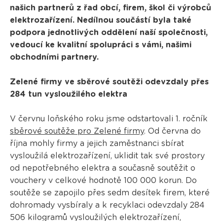
našich partnerů z řad obcí, firem, škol či výrobců
elektrozařízení. Nedílnou součástí byla také
podpora jednotlivých oddělení naší společnosti,
vedoucí ke kvalitní spolupráci s vámi, našimi
obchodními partnery.
Zelené firmy ve sběrové soutěži odevzdaly přes
284 tun vysloužilého elektra
V červnu loňského roku jsme odstartovali 1. ročník
sběrové soutěže pro Zelené firmy
. Od června do
října mohly firmy a jejich zaměstnanci sbírat
vysloužilá elektrozařízení, uklidit tak své prostory
od nepotřebného elektra a současně soutěžit o
vouchery v celkové hodnotě 100 000 korun. Do
soutěže se zapojilo přes sedm desítek firem, které
dohromady vysbíraly a k recyklaci odevzdaly 284
506 kilogramů vysloužilých elektrozařízení,