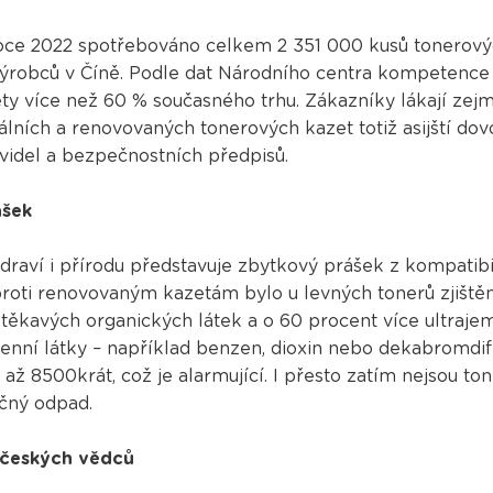
oce 2022 spotřebováno celkem 2 351 000 kusů tonerovýc
robců v Číně. Podle dat Národního centra kompetence 
ty více než 60 % současného trhu. Zákazníky lákají zejm
álních a renovovaných tonerových kazet totiž asijští do
videl a bezpečnostních předpisů.
ášek
draví i přírodu představuje zbytkový prášek z kompatibi
proti renovovaným kazetám bylo u levných tonerů zjištěn
 těkavých organických látek a o 60 procent více ultraje
enní látky – například benzen, dioxin nebo dekabromdif
 až 8500krát, což je alarmující. I přesto zatím nejsou t
ečný odpad.
 českých vědců