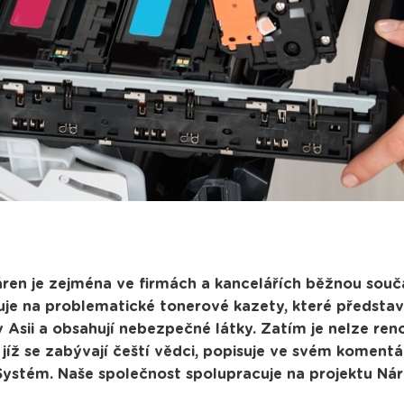
áren je zejména ve firmách a kancelářích běžnou souč
uje na problematické tonerové kazety, které představu
v Asii a obsahují nebezpečné látky. Zatím je nelze re
 jíž se zabývají čeští vědci, popisuje ve svém komentá
stém. Naše společnost spolupracuje na projektu Nár