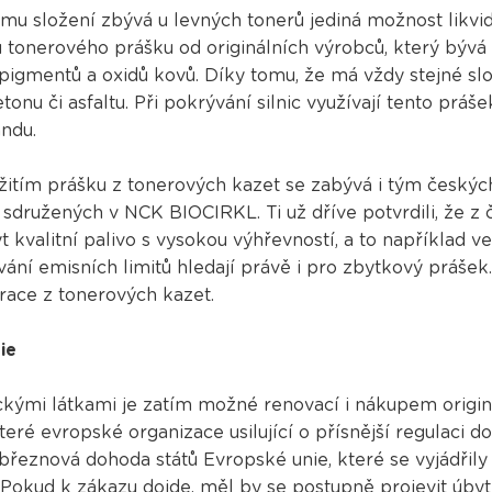
u složení zbývá u levných tonerů jediná možnost likvida
u tonerového prášku od originálních výrobců, který bývá
pigmentů a oxidů kovů. Díky tomu, že má vždy stejné slož
tonu či asfaltu. Při pokrývání silnic využívají tento práš
andu.
užitím prášku z tonerových kazet se zabývá i tým český
sdružených v NCK BIOCIRKL. Ti už dříve potvrdili, že z č
 kvalitní palivo s vysokou výhřevností, a to například 
ání emisních limitů hledají právě i pro zbytkový prášek
race z tonerových kazet.
ie
ickými látkami je zatím možné renovací i nákupem origin
eré evropské organizace usilující o přísnější regulaci d
řeznová dohoda států Evropské unie, které se vyjádřily
Pokud k zákazu dojde, měl by se postupně projevit úby