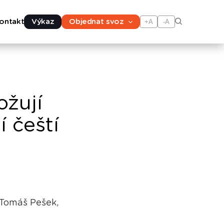
ontakt
Výkaz
Objednat svoz
+A
-A
ožují
í čeští
 Tomáš Pešek,