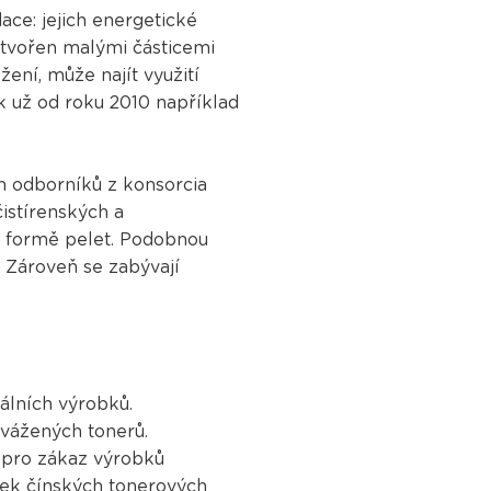
ce: jejich energetické
 tvořen malými částicemi
ení, může najít využití
ek už od roku 2010 například
ch odborníků z konsorcia
istírenských a
ve formě pelet. Podobnou
. Zároveň se zabývají
álních výrobků.
ovážených tonerů.
 pro zákaz výrobků
tek čínských tonerových