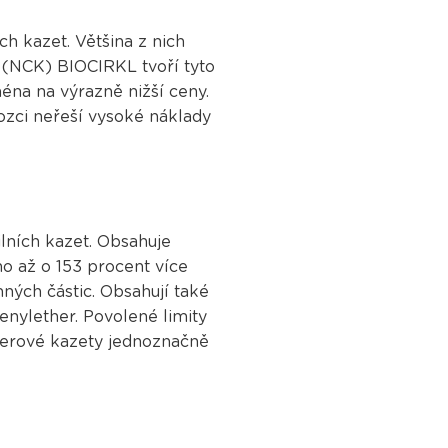
h kazet. Většina z nich
(NCK) BIOCIRKL tvoří tyto
éna na výrazně nižší ceny.
vozci neřeší vysoké náklady
lních kazet. Obsahuje
o až o 153 procent více
mných částic. Obsahují také
enylether. Povolené limity
onerové kazety jednoznačně