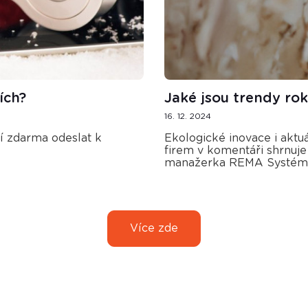
ích?
Jaké jsou trendy r
16. 12. 2024
ní zdarma odeslat k
Ekologické inovace i akt
firem v komentáři shrnuje
manažerka REMA Systém 
Více zde