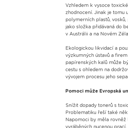
Vzhledem k vysoce toxickém
zhodnocení. Jinak je tomu 
polymerních plastů, vosků, 
jako složka přidávaná do be
v Austrálii a na Novém Zél
Ekologickou likvidací a po
výzkumných ústavů a firem 
papírenských kalů může být
cestu s ohledem na dodržov
vývojem procesu jeho sepa
Pomoci může Evropská un
Snížit dopady tonerů s tox
Problematiku řeší také někt
Napomoci by měla rovněž b
vyráběných nucenou prací. 