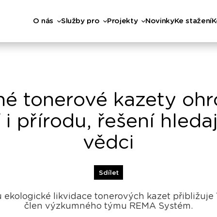
O nás
Služby pro
Projekty
Novinky
Ke stažení
K
é tonerové kazety ohr
 i přírodu, řešení hledaj
vědci
Sdílet
 ekologické likvidace tonerových kazet přibližuje
člen výzkumného týmu REMA Systém.