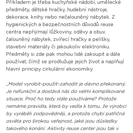
Příkladem je třeba kuchyňské nádobí, umělecké
předměty, dětské hračky, hudební nástroje,
dekorace, knihy nebo nečalouněný nábytek. Z
hygienických a bezpečnostních důvodů reuse
centra nepřijímají lůžkoviny, oděvy a obuv,
čalouněný nábytek, zvířecí hračky a pelíšky,
stavební materiály či jakoukoliv elektroniku.
Předměty si zde pak mohou lidé zakoupit a dále
používat, čímž se prodlužuje jejich život a naplňují
hlavní principy cirkulární ekonomiky.
„Model vyrobit–použít–zahodit je dávno překonaný.
Je nefunkční a dostává nás do velmi komplikované
situace. Proč ho tedy stále používáme? Protože
nemáme pravidla, která by vedla k tomu, že výrobci
by vyráběli zodpovědněji, a protože chybí patřičná
osvěta pro širokou veřejnost, jaké jsou důsledky
takového konání. Aktivity reuse center jsou tak v