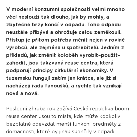
V moderní konzumní společnosti velmi mnoho
věcí neslouží tak dlouho, jak by mohly, a
zbytečně brzy končí v odpadu. Toho odpadu
neustále přibývá a ohrožuje celou zeměkouli.
Přístup je přitom potřeba měnit nejen v rovině
výrobců, ale zejména u spotřebitelů. Jedním z
příkladů, jak změnit koloběh vyrobit–použít–
zahodit, jsou takzvaná reuse centra, která
podporují principy cirkulární ekonomiky. V
tuzemsku fungují zatím jen krátce, ale již si
nacházejí řadu fanoušků, a rychle tak vznikají
nová a nová.
Poslední zhruba rok zažívá Česká republika boom
reuse center. Jsou to místa, kde může kdokoliv
bezplatně odevzdat menší funkční předměty z
domácnosti, které by jinak skončily v odpadu.