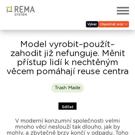
Výkaz
Objednat svoz
Model vyrobit–použít–
zahodit již nefunguje. Měnit
přístup lidí k nechtěným
věcem pomáhají reuse centra
Trash Made
Sdílet
V moderní konzumní společnosti velmi
mnoho věcí neslouží tak dlouho, jak by
mohly, a zbytečně brzy končí v odpadu. Toho