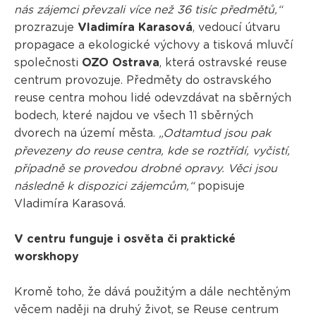
nás zájemci převzali více než 36 tisíc předmětů,“
prozrazuje
Vladimíra Karasová
, vedoucí útvaru
propagace a ekologické výchovy a tisková mluvčí
společnosti
OZO Ostrava
, která ostravské reuse
centrum provozuje. Předměty do ostravského
reuse centra mohou lidé odevzdávat na sběrných
bodech, které najdou ve všech 11 sběrných
dvorech na území města.
„Odtamtud jsou pak
převezeny do reuse centra, kde se roztřídí, vyčistí,
případně se provedou drobné opravy. Věci jsou
následně k dispozici zájemcům,“
popisuje
Vladimíra Karasová.
V centru funguje i osvěta či praktické
worskhopy
Kromě toho, že dává použitým a dále nechtěným
věcem naději na druhý život, se Reuse centrum