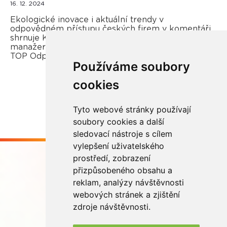
16. 12. 2024
Ekologické inovace i aktuální trendy v
odpovědném přístupu českých firem v komentáři
shrnuje Kateřina Opletal Průchová, regionální
manažerka REMA Systém a porotkyně soutěže
TOP Odpovědná firma.
Používáme soubory
cookies
Více zde
Tyto webové stránky používají
soubory cookies a další
sledovací nástroje s cílem
vylepšení uživatelského
prostředí, zobrazení
přizpůsobeného obsahu a
reklam, analýzy návštěvnosti
webových stránek a zjištění
Buďme ve spojení
zdroje návštěvnosti.