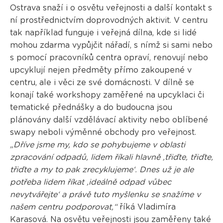
Ostrava snaží i o osvětu veřejnosti a další kontakt s
ní prostřednictvím doprovodných aktivit. V centru
tak například funguje i veřejná dílna, kde si lidé
mohou zdarma vypůjčit nářadí, s nímž si sami nebo
s pomocí pracovníků centra opraví, renovují nebo
upcyklují nejen předměty přímo zakoupené v
centru, ale i věci ze své domácnosti. V dílně se
konají také workshopy zaměřené na upcyklaci či
tematické přednášky a do budoucna jsou
plánovány další vzdělávací aktivity nebo oblíbené
swapy neboli výměnné obchody pro veřejnost.
„Dříve jsme my, kdo se pohybujeme v oblasti
zpracování odpadů, lidem říkali hlavně ‚třiďte, třiďte,
třiďte a my to pak zrecyklujeme‘. Dnes už je ale
potřeba lidem říkat ‚ideálně odpad vůbec
nevytvářejte‘ a právě tuto myšlenku se snažíme v
našem centru podporovat,“
říká Vladimíra
Karasová. Na osvětu veřejnosti jsou zaměřeny také