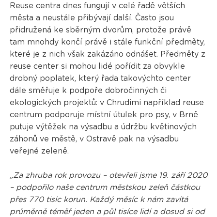
Reuse centra dnes fungují v celé řadě větších
města a neustále přibývají další. Často jsou
přidružená ke sběrným dvorům, protože právě
tam mnohdy končí právě i stále funkční předměty,
které je z nich však zakázáno odnášet. Předměty z
reuse center si mohou lidé pořídit za obvykle
drobný poplatek, který řada takovýchto center
dále směřuje k podpoře dobročinných či
ekologických projektů: v Chrudimi například reuse
centrum podporuje místní útulek pro psy, v Brně
putuje výtěžek na výsadbu a údržbu květinových
záhonů ve městě, v Ostravě pak na výsadbu
veřejné zeleně.
„Za zhruba rok provozu – otevřeli jsme 19. září 2020
– podpořilo naše centrum městskou zeleň částkou
přes 770 tisíc korun. Každý měsíc k nám zavítá
průměrně téměř jeden a půl tisíce lidí a dosud si od