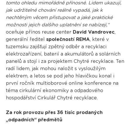
tomto ohledu mimořádně přínosné. Lidem ukazují,
jak udržitelné chování reálně vypadá, jak k
nechtěným věcem přistupovat a jaké praktické
možnosti jejich dalšího uplatnění se nabízejí,“
oceňuje přínos reuse center
David Vandrovec
,
generální ředitel
společností REMA
, které v
tuzemsku zajišťují zpětný odběr a recyklaci
elektrozařízení, baterií a akumulátorů a solárních
panelů a stojí i za projektem Chytré recyklace. Ten
radí lidem, jak mohou naložit s vysloužilým
elektrem, a letos se pod jeho hlavičkou konal i
první ročník multioborové online konference na
téma cirkulární ekonomiky a odpadového
hospodářství Cirkulář Chytré recyklace.
Za rok provozu přes 36 tisíc prodaných
„odpadních“ předmětů