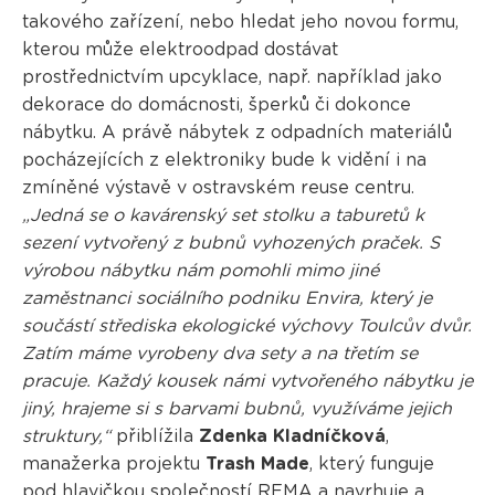
takového zařízení, nebo hledat jeho novou formu,
kterou může elektroodpad dostávat
prostřednictvím upcyklace, např. například jako
dekorace do domácnosti, šperků či dokonce
nábytku. A právě nábytek z odpadních materiálů
pocházejících z elektroniky bude k vidění i na
zmíněné výstavě v ostravském reuse centru.
„Jedná se o kavárenský set stolku a taburetů k
sezení vytvořený z bubnů vyhozených praček. S
výrobou nábytku nám pomohli mimo jiné
zaměstnanci sociálního podniku Envira, který je
součástí střediska ekologické výchovy Toulcův dvůr.
Zatím máme vyrobeny dva sety a na třetím se
pracuje. Každý kousek námi vytvořeného nábytku je
jiný, hrajeme si s barvami bubnů, využíváme jejich
struktury,“
přiblížila
Zdenka Kladníčková
,
manažerka projektu
Trash Made
, který funguje
pod hlavičkou společností REMA a navrhuje a