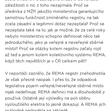
záležitosti o nic z toho nezajímala. Proč se
úředníka z MŽP, jakožto ministerstva garantujícího
samotnou funkčnost zmíněného registru, na tak
zcela zásadní a legitimní dotaz nezeptala? Proč se
nezeptala také na to, jak je možné, že za celé roky
nebylo ministerstvo schopno definovat něco tak
jednoduchého, jako je veřejné a neveřejné sběrné
místo? Proč se otázky kolem registru začaly rojit
až teď a jenom kolem kolektivního systému REMA,
když těch největších je v ČR celkem pět?
V reportáži zaznělo, že REMA registr znehodnotila.
Je však přesně naopak. I přes to, že odpadová
legislativa pojem veřejné/neveřejné sběrné místo
nijak nedefinuje, REMA definici má a dlouhodobě ji
používá. Ostatně její výsledky na poli sběru
vysloužilého elektra to jasně dokazují. A REMA jich
rozhodně nedosáhla na základě