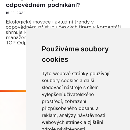
odpovědném podnikání?
16. 12. 2024
Ekologické inovace i aktuální trendy v
odpovědném přístupu českých firem v komentáři
shrnuje Kateřina Opletal Průchová, regionální
manažerka REMA Systém a porotkyně soutěže
TOP Odpovědná firma.
Používáme soubory
cookies
Více zde
Tyto webové stránky používají
soubory cookies a další
sledovací nástroje s cílem
vylepšení uživatelského
prostředí, zobrazení
přizpůsobeného obsahu a
reklam, analýzy návštěvnosti
webových stránek a zjištění
Buďme ve spojení
zdroje návštěvnosti.