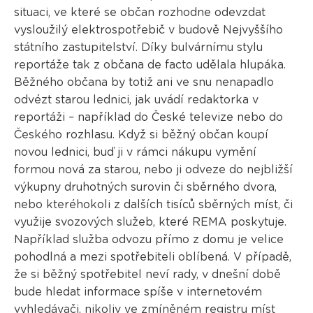
situaci, ve které se občan rozhodne odevzdat
vysloužilý elektrospotřebič v budově Nejvyššího
státního zastupitelství. Díky bulvárnímu stylu
reportáže tak z občana de facto udělala hlupáka.
Běžného občana by totiž ani ve snu nenapadlo
odvézt starou lednici, jak uvádí redaktorka v
reportáži – například do České televize nebo do
Českého rozhlasu. Když si běžný občan koupí
novou lednici, buď ji v rámci nákupu vymění
formou nová za starou, nebo ji odveze do nejbližší
výkupny druhotných surovin či sběrného dvora,
nebo kteréhokoli z dalších tisíců sběrných míst, či
využije svozových služeb, které REMA poskytuje.
Například služba odvozu přímo z domu je velice
pohodlná a mezi spotřebiteli oblíbená. V případě,
že si běžný spotřebitel neví rady, v dnešní době
bude hledat informace spíše v internetovém
vyhledávači, nikoliv ve zmíněném registru míst