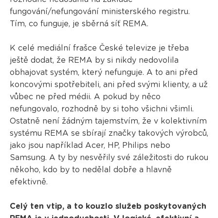
fungování/nefungování ministerského registru.
Tím, co funguje, je sběrná síť REMA.
K celé mediální frašce České televize je třeba
ještě dodat, že REMA by si nikdy nedovolila
obhajovat systém, který nefunguje. A to ani před
koncovými spotřebiteli, ani před svými klienty, a už
vůbec ne před médii. A pokud by něco
nefungovalo, rozhodně by si toho všichni všimli.
Ostatně není žádným tajemstvím, že v kolektivním
systému REMA se sbírají značky takových výrobců,
jako jsou například Acer, HP, Philips nebo
Samsung. A ty by nesvěřily své záležitosti do rukou
někoho, kdo by to nedělal dobře a hlavně
efektivně.
Celý ten vtip, a to kouzlo služeb poskytovaných