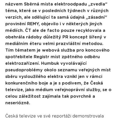
názvem Sběrná místa elektroodpadu „zvedla“
téma, které se v posledních týdnech v různých
verzích, ale sdělující ta samá údajná „zásadní“
provinění REMY, objevilo i v některých jiných
médiích. ČT ale de facto pouze recyklovala a
obehrála rádoby důležitý PR koncept šířený v
mediálním éteru velmi prazvláštní metodou.
Tím tématem je webová služba pro koncového
spotřebitele Registr míst zpětného odběru
elektrozařízení. Humbuk vyvolávající
pseudoproblémy okolo seznamu veřejných míst
sběru vysloužilého elektra vznikl jen v rámci
konkurenčního boje a je s podivem, že Česká
televize, jako médium veřejnoprávní služby, se o
celou záležitost zajímala tak povrchně a
neseriózně.
Česká televize ve své reportáži demonstrovala