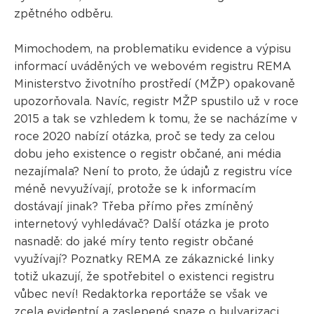
zpětného odběru.
Mimochodem, na problematiku evidence a výpisu
informací uváděných ve webovém registru REMA
Ministerstvo životního prostředí (MŽP) opakovaně
upozorňovala. Navíc, registr MŽP spustilo už v roce
2015 a tak se vzhledem k tomu, že se nacházíme v
roce 2020 nabízí otázka, proč se tedy za celou
dobu jeho existence o registr občané, ani média
nezajímala? Není to proto, že údajů z registru více
méně nevyužívají, protože se k informacím
dostávají jinak? Třeba přímo přes zmíněný
internetový vyhledávač? Další otázka je proto
nasnadě: do jaké míry tento registr občané
využívají? Poznatky REMA ze zákaznické linky
totiž ukazují, že spotřebitel o existenci registru
vůbec neví! Redaktorka reportáže se však ve
zcela evidentní a zaslepené snaze o bulvarizaci