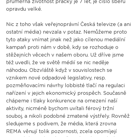
průměrná životnost pračky je 7 let, je číslo sběru
opravdu velké.
Nic z toho však veřejnoprávní Česká televize (a ani
ostatní média) nevzala v potaz. Nemůžeme proto
tyto ataky vnímat jinak než jako cílenou mediální
kampaň proti nám v době, kdy se rozhoduje o
stěžejních věcech v našem oboru. Už dříve jsme
též uvedli, že ve světě médií se nic neděje
náhodou. Obzvláště když v souvislostech se
vznikem nové odpadové legislativy, resp.
pozměňovacími návrhy lobbisté tlačí na regulaci
nařízení v jejich ekonomický prospěch. Současně
chápeme i tlaky konkurence na omezení naší
aktivity, nicméně bychom uvítali férový tržní
souboj, a nikoli podobné zmatené výstřely. Rovněž
sledujeme s podivem, že média, která zrovna
REMA věnují tolik pozornosti, zcela opomíjejí