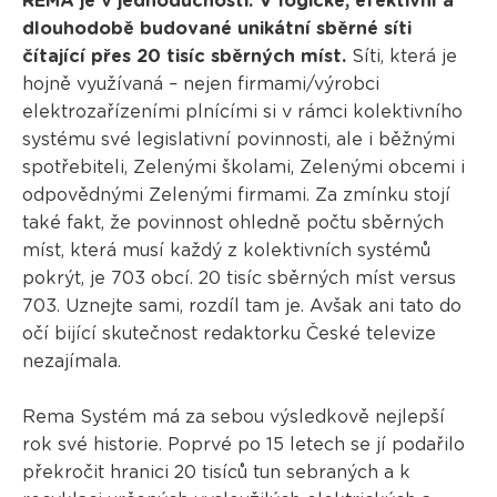
REMA je v jednoduchosti. V logické, efektivní a
dlouhodobě budované unikátní sběrné síti
čítající přes 20 tisíc sběrných míst.
Síti, která je
hojně využívaná – nejen firmami/výrobci
elektrozařízeními plnícími si v rámci kolektivního
systému své legislativní povinnosti, ale i běžnými
spotřebiteli, Zelenými školami, Zelenými obcemi i
odpovědnými Zelenými firmami. Za zmínku stojí
také fakt, že povinnost ohledně počtu sběrných
míst, která musí každý z kolektivních systémů
pokrýt, je 703 obcí. 20 tisíc sběrných míst versus
703. Uznejte sami, rozdíl tam je. Avšak ani tato do
očí bijící skutečnost redaktorku České televize
nezajímala.
Rema Systém má za sebou výsledkově nejlepší
rok své historie. Poprvé po 15 letech se jí podařilo
překročit hranici 20 tisíců tun sebraných a k