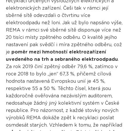
recyklaci určených vysloužilých elektrických a
elektronických zařízení. Češi tak v rámci její
sběrné sítě odevzdali o čtvrtinu více
elektroodpadu než loni. Jak už bylo napsáno výše,
REMA v rámci své sběrné sítě disponuje více než
20 tisíci místy zpětného odběru. O kvalitě jejího
nastavení pak svědčí i míra zpětného odběru, což
je
poměr mezi hmotností elektrozařízení
uvedeného na trh a sebraného elektroodpadu
.
Za rok 2019 činí zpětný odběr 79,6 %, zatímco v
roce 2018 to bylo „jen“ 67,3 %, přičemž cílová
hodnota nastavená Evropskou unií je 45 %,
respektive 55 a 50 %. Těchto čísel, která jsou
každoročně ověřována nezávislým auditorem,
nedosahuje žádný jiný kolektivní systém v České
republice. Pro názornost, z každé stovky nových
výrobků REMA dokáže zpět k recyklaci poslat
osmdesát starých. Vzhledem k tomu, že například