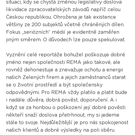
situaci, kdy se chystá změnou legislativy doslova
likvidace zpracovatelských závodů napříč celou
Českou republikou. Ohrožena je tak existence
většiny ze 200 subjektů včetně chráněných dílen.
Fokus „seriózních“ médií je evidentně zaměřen
jiným směrem. O důvodech lze pouze spekulovat.
Vyznění celé reportáže bohužel poškozuje dobré
jméno nejen společnosti REMA jako takové, ale
rovněž dehonestuje a znevažuje ochotu a energii
našich Zelených firem a jejich zaměstnanců starat
se o životní prostředí a být společensky
odpovědnými. Pro REMA vždy platilo a platit bude
i nadále: důvěra, dobrá pověst, doporučení. A i
když se za honbou o poškození její dobré pověsti
někteří snaží doslova přetrhnout, my si jedeme
stále to svoje. Nejdůležitější je pro nás spokojenost
našich klientů a dobré výsledky na poli sběru