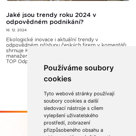
Jaké jsou trendy roku 2024 v
odpovědném podnikání?
16. 12. 2024
Ekologické inovace i aktuální trendy v
odpovědném přístupu českých firem v komentáři
shrnuje Kateřina Opletal Průchová, regionální
manažerka REMA Systém a porotkyně soutěže
TOP Odpovědná firma.
Používáme soubory
cookies
Více zde
Tyto webové stránky používají
soubory cookies a další
sledovací nástroje s cílem
vylepšení uživatelského
prostředí, zobrazení
přizpůsobeného obsahu a