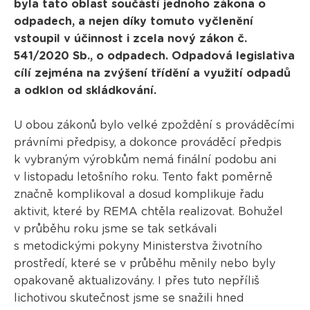
byla tato oblast součástí jednoho zákona o
odpadech, a nejen díky tomuto vyčlenění
vstoupil v účinnost i zcela nový zákon č.
541/2020 Sb., o odpadech. Odpadová legislativa
cílí zejména na zvýšení třídění a využití odpadů
a odklon od skládkování.
U obou zákonů bylo velké zpoždění s prováděcími
právními předpisy, a dokonce prováděcí předpis
k vybraným výrobkům nemá finální podobu ani
v listopadu letošního roku. Tento fakt poměrně
značně komplikoval a dosud komplikuje řadu
aktivit, které by REMA chtěla realizovat. Bohužel
v průběhu roku jsme se tak setkávali
s metodickými pokyny Ministerstva životního
prostředí, které se v průběhu měnily nebo byly
opakovaně aktualizovány. I přes tuto nepříliš
lichotivou skutečnost jsme se snažili hned