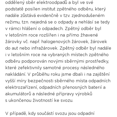
oddělený sběr elektroodpadů a byl ve své
podstatě posílen institut zpětného odběru, který
nadále zůstává evidenčně v tzv. zjednodušeném
režimu, tzn. nejedná se o odpady a nehlásí se tedy
v rámci hlášení o odpadech. Zpětný odběr byl
v letošním roce rozšířen i na přímo žhavené
žárovky vč. např. halogenových žárovek, žárovek
do aut nebo infražárovek. Zpětný odběr byl nadále
i v letošním roce na vybraných místech zpětného
odběru podporován novými sběrnými prostředky,
které zefektivnily samotné procesy následného
nakládání. V průběhu roku jsme dbali i na zajištění
vyšší míry bezpečnosti sběrného místa odpadních
elektrozařízení, odpadních přenosných baterií a
akumulátorů a následné přípravy výrobků
s ukončenou životností ke svozu.
V případě, kdy součástí svozu jsou odpadní