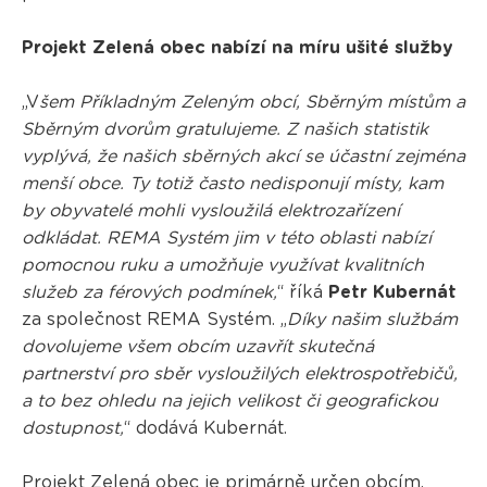
Projekt Zelená obec nabízí na míru ušité služby
„V
šem Příkladným Zeleným obcí, Sběrným místům a
Sběrným dvorům gratulujeme. Z našich statistik
vyplývá, že našich sběrných akcí se účastní zejména
menší obce. Ty totiž často nedisponují místy, kam
by obyvatelé mohli vysloužilá elektrozařízení
odkládat. REMA Systém jim v této oblasti nabízí
pomocnou ruku a umožňuje využívat kvalitních
služeb za férových podmínek,
“ říká
Petr Kubernát
za společnost REMA Systém. „
Díky našim službám
dovolujeme všem obcím uzavřít skutečná
partnerství pro sběr vysloužilých elektrospotřebičů,
a to bez ohledu na jejich velikost či geografickou
dostupnost,
“ dodává Kubernát.
Projekt
Zelená obec
je primárně určen obcím,