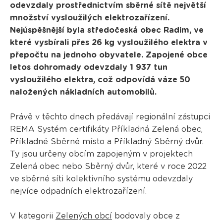
odevzdaly prostřednictvím sběrné sítě největší
množství vysloužilých elektrozařízení.
Nejúspěšnější byla středočeská obec Radim, ve
které vysbírali přes 26 kg vysloužilého elektra v
přepočtu na jednoho obyvatele. Zapojené obce
letos dohromady odevzdaly 1 937 tun
vysloužilého elektra, což odpovídá váze 50
naložených nákladních automobilů.
Právě v těchto dnech předávají regionální zástupci
REMA Systém certifikáty Příkladná Zelená obec,
Příkladné Sběrné místo a Příkladný Sběrný dvůr.
Ty jsou určeny obcím zapojeným v projektech
Zelená obec nebo Sběrný dvůr, které v roce 2022
ve sběrné síti kolektivního systému odevzdaly
nejvíce odpadních elektrozařízení.
V kategorii
Zelených obcí
bodovaly obce z