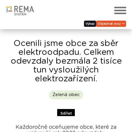
Výkaz
Objednat svoz
Ocenili jsme obce za sběr
elektroodpadu. Celkem
odevzdaly bezmála 2 tisíce
tun vysloužilých
elektrozařízení.
Zelená obec
Sdílet
Každoročně oceňujeme obce, které za