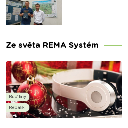
Ze světa REMA Systém
Buď líný
Rebalík