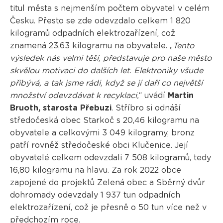
titul města s nejmenším počtem obyvatel v celém
Česku. Přesto se zde odevzdalo celkem 1 820
kilogramů odpadních elektrozařízení, což
znamená 23,63 kilogramu na obyvatele. „
Tento
výsledek nás velmi těší, představuje pro naše město
skvělou motivaci do dalších let. Elektroniky všude
přibývá, a tak jsme rádi, když se jí daří co největší
množství odevzdávat k recyklaci,
“ uvádí
Martin
Bruoth, starosta Přebuzi
. Stříbro si odnáší
středočeská obec Starkoč s 20,46 kilogramu na
obyvatele a celkovými 3 049 kilogramy, bronz
patří rovněž středočeské obci Klučenice. Její
obyvatelé celkem odevzdali 7 508 kilogramů, tedy
16,80 kilogramu na hlavu. Za rok 2022 obce
zapojené do projektů Zelená obec a Sběrný dvůr
dohromady odevzdaly 1 937 tun odpadních
elektrozařízení, což je přesně o 50 tun více než v
předchozím roce.