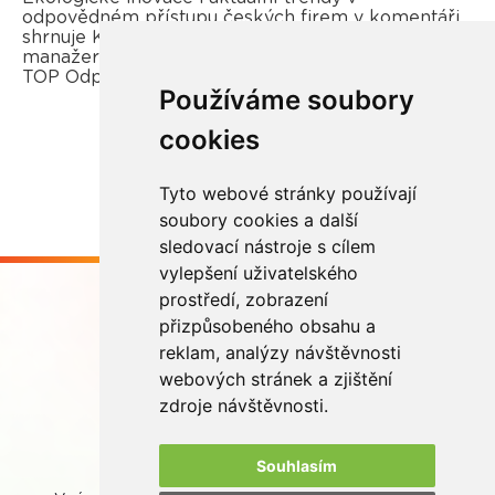
odpovědném přístupu českých firem v komentáři
shrnuje Kateřina Opletal Průchová, regionální
manažerka REMA Systém a porotkyně soutěže
TOP Odpovědná firma.
Používáme soubory
cookies
Více zde
Tyto webové stránky používají
soubory cookies a další
sledovací nástroje s cílem
vylepšení uživatelského
prostředí, zobrazení
přizpůsobeného obsahu a
reklam, analýzy návštěvnosti
webových stránek a zjištění
Buďme ve spojení
zdroje návštěvnosti.
Souhlasím