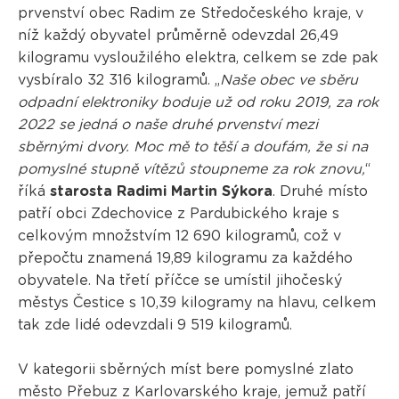
prvenství obec Radim ze Středočeského kraje, v
níž každý obyvatel průměrně odevzdal 26,49
kilogramu vysloužilého elektra, celkem se zde pak
vysbíralo 32 316 kilogramů. „
Naše obec ve sběru
odpadní elektroniky boduje už od roku 2019, za rok
2022 se jedná o naše druhé prvenství mezi
sběrnými dvory. Moc mě to těší a doufám, že si na
pomyslné stupně vítězů stoupneme za rok znovu,
“
říká
starosta Radimi Martin Sýkora
. Druhé místo
patří obci Zdechovice z Pardubického kraje s
celkovým množstvím 12 690 kilogramů, což v
přepočtu znamená 19,89 kilogramu za každého
obyvatele. Na třetí příčce se umístil jihočeský
městys Čestice s 10,39 kilogramy na hlavu, celkem
tak zde lidé odevzdali 9 519 kilogramů.
V kategorii sběrných míst bere pomyslné zlato
město Přebuz z Karlovarského kraje, jemuž patří