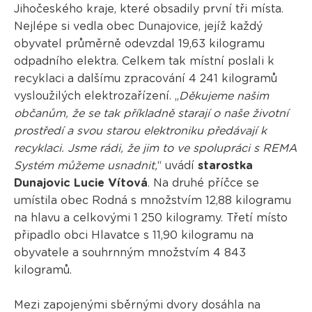
Jihočeského kraje, které obsadily první tři místa.
Nejlépe si vedla obec Dunajovice, jejíž každý
obyvatel průměrně odevzdal 19,63 kilogramu
odpadního elektra. Celkem tak místní poslali k
recyklaci a dalšímu zpracování 4 241 kilogramů
vysloužilých elektrozařízení. „
Děkujeme našim
občanům, že se tak příkladně starají o naše životní
prostředí a svou starou elektroniku předávají k
recyklaci. Jsme rádi, že jim to ve spolupráci s REMA
Systém můžeme usnadnit,
“ uvádí
starostka
Dunajovic Lucie Vítová
. Na druhé příčce se
umístila obec Rodná s množstvím 12,88 kilogramu
na hlavu a celkovými 1 250 kilogramy. Třetí místo
připadlo obci Hlavatce s 11,90 kilogramu na
obyvatele a souhrnným množstvím 4 843
kilogramů.
Mezi zapojenými sběrnými dvory dosáhla na