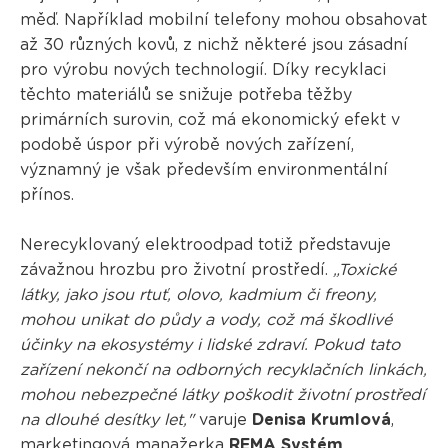
měď. Například mobilní telefony mohou obsahovat
až 30 různých kovů, z nichž některé jsou zásadní
pro výrobu nových technologií. Díky recyklaci
těchto materiálů se snižuje potřeba těžby
primárních surovin, což má ekonomický efekt v
podobě úspor při výrobě nových zařízení,
významný je však především environmentální
přínos.
Nerecyklovaný elektroodpad totiž představuje
závažnou hrozbu pro životní prostředí.
„Toxické
látky, jako jsou rtuť, olovo, kadmium či freony,
mohou unikat do půdy a vody, což má škodlivé
účinky na ekosystémy i lidské zdraví. Pokud tato
zařízení nekončí na odborných recyklačních linkách,
mohou nebezpečné látky poškodit životní prostředí
na dlouhé desítky let,"
varuje
Denisa Krumlová
,
marketingová manažerka
REMA Systém
.