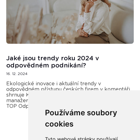
Jaké jsou trendy roku 2024 v
odpovědném podnikání?
16. 12. 2024
Ekologické inovace i aktuální trendy v
odpovědném přístupu českých firem v komentáři
shrnuje Kateřina Opletal Průchová, regionální
manažerka REMA Systém a porotkyně soutěže
TOP Odpovědná firma.
Používáme soubory
cookies
Více zde
Tyto webové stránky používají