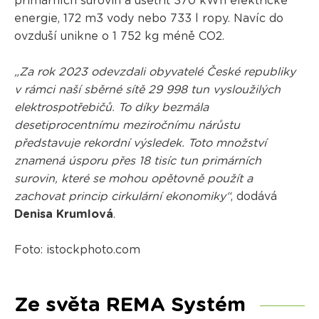
primárních surovin a ušetřit 370 kWh elektrické
energie, 172 m3 vody nebo 733 l ropy. Navíc do
ovzduší unikne o 1 752 kg méně CO2.
„Za rok 2023 odevzdali obyvatelé České republiky
v rámci naší sběrné sítě 29 998 tun vysloužilých
elektrospotřebičů. To díky bezmála
desetiprocentnímu meziročnímu nárůstu
představuje rekordní výsledek. Toto množství
znamená úsporu přes 18 tisíc tun primárních
surovin, které se mohou opětovně použít a
zachovat princip cirkulární ekonomiky“
, dodává
Denisa Krumlová
.
Foto: istockphoto.com
Ze světa REMA Systém