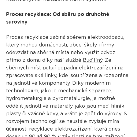
Proces recyklace: Od sběru po druhotné
suroviny
Proces recyklace začíná sběrem elektroodpadu,
který mohou domácnosti, obce, školy i firmy
odevzdat na sběrná místa nebo využít odvoz
přímo z domu díky naší službě
Buď líný
. Ze
sběrných míst putují odpadní elektrozařízení na
zpracovatelské linky, kde jsou třízena a rozebrána
na jednotlivé komponenty. Díky moderním
technologiím, jako je mechanická separace,
hydrometalurgie a pyrometalurgie, je možné
oddělit jednotlivé materiály, jako jsou měď, hliník,
plasty či vzácné kovy, a vrátit je zpět do výroby. S
rozvojem technologií se neustále zvyšuje míra
účinnosti recyklace elektrozařízení, která dnes
dosahuje 80 až 90 % v závislosti na typu zařízení.