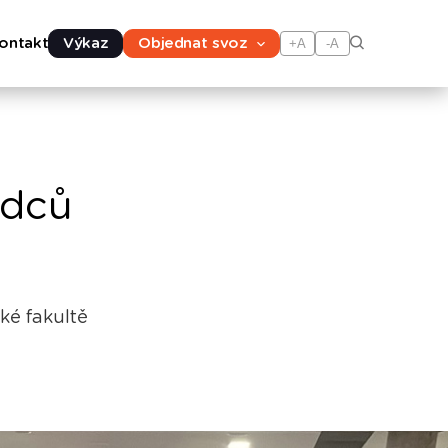
ontakt
Výkaz
Objednat svoz
+A
-A
ědců
ké fakultě