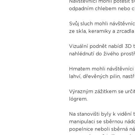
Návštěvníci mohli potěšit 
odpadním chlebem nebo ch
Svůj sluch mohli návštěvní
ze skla, keramiky a zrcadla 
Vizuální podnět nabídl 3D
nahlédnutí do živého prost
Hmatem mohli návštěvníci 
lahví, dřevěných pilin, nas
Výrazným zážitkem se urči
lógrem.
Na stanovišti byly k viděn
manipulaci se sběrnou nádob
popelnice neboli sběrná n