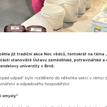
běhla již tradiční akce Noc vědců, tentokrát na téma 
učástí stanoviště Ústavu zemědělské, potravinářské a
endelovy univerzity v Brně.
opad odpad“ bylo rozděleno do několika sekcí v rámci z
vinářství a odpadového hospodářství.
i smysly“