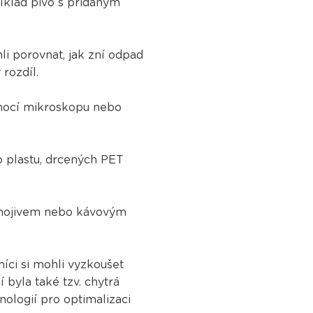
říklad pivo s přidaným
li porovnat, jak zní odpad
 rozdíl.
omocí mikroskopu nebo
 plastu, drcených PET
hnojivem nebo kávovým
íci si mohli vyzkoušet
 byla také tzv. chytrá
logií pro optimalizaci