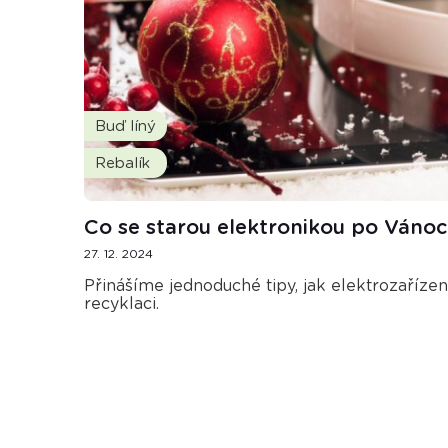
Buď líný
Rebalík
Co se starou elektronikou po Vánoc
27. 12. 2024
Přinášíme jednoduché tipy, jak elektrozaříze
recyklaci.