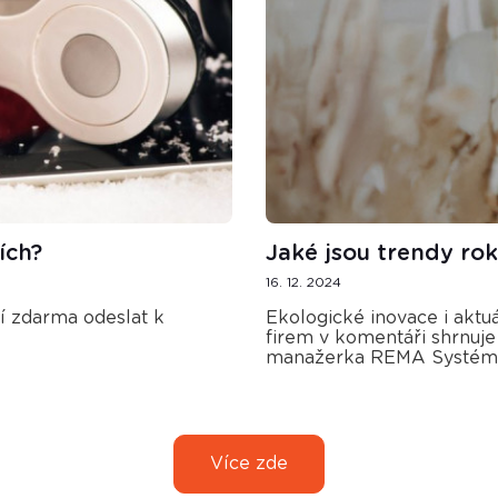
ích?
Jaké jsou trendy r
16. 12. 2024
ní zdarma odeslat k
Ekologické inovace i akt
firem v komentáři shrnuje
manažerka REMA Systém 
Více zde