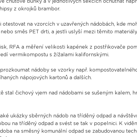
své chuťové buňky a v jednotlivých sekcích ochutnat nap
ipsy z okrojků brambor.
ci otestovat na vzorcích v uzavřených nádobách, kde moh
nebo směs PET drti, a jestli uslyší mezi těmito materiály
 tisk, RFA a měření velikosti kapének z postřikovače p
ředí vermikompostu s žížalami kalifornskými.
prozkoumat nádoby se vzorky např. kompostovatelného
tříhaných nápojových kartonů a dalších.
tě stal čichový vjem nad nádobami se sušeným kalem, 
í také ukázky sběrných nádob na tříděný odpad a návštěvn
ou na tříděný odpad a svést se tak v popelnici. K vidění
ádoba na směsný komunální odpad se zabudovanou techno