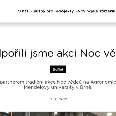
O nás
Služby pro
Projekty
Novinky
Ke stažení
K
pořili jsme akci Noc v
Sdílet
 partnerem tradiční akce Noc vědců na Agronomic
Mendelovy univerzity v Brně.
13. 10. 2022