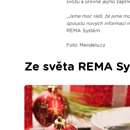
svozu a úrovně jejího zapln
„Jsme moc rádi, že jsme mohl
spoustu nových informací 
REMA Systém.
Foto: Mendelu.cz
Ze světa REMA S