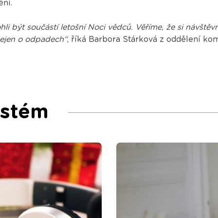
ění.
i být součástí letošní Noci vědců. Věříme, že si návštěvní
nejen o odpadech“
, říká Barbora Stárková z oddělení k
ystém