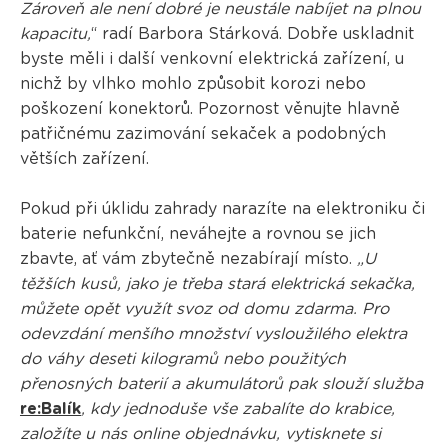
Zároveň ale není dobré je neustále nabíjet na plnou
kapacitu,
“ radí Barbora Stárková. Dobře uskladnit
byste měli i další venkovní elektrická zařízení, u
nichž by vlhko mohlo způsobit korozi nebo
poškození konektorů. Pozornost věnujte hlavně
patřičnému zazimování sekaček a podobných
větších zařízení.
Pokud při úklidu zahrady narazíte na elektroniku či
baterie nefunkční, neváhejte a rovnou se jich
zbavte, ať vám zbytečně nezabírají místo.
„U
těžších kusů, jako je třeba stará elektrická sekačka,
můžete opět využít svoz od domu zdarma. Pro
odevzdání menšího množství vysloužilého elektra
do váhy deseti kilogramů nebo použitých
přenosných baterií a akumulátorů pak slouží služba
re:Balík
, kdy jednoduše vše zabalíte do krabice,
založíte u nás online objednávku, vytisknete si