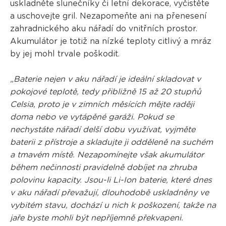
uskladněte slunečníky či letní dekorace, vyčistěte
a uschovejte gril. Nezapomeňte ani na přenesení
zahradnického aku nářadí do vnitřních prostor.
Akumulátor je totiž na nízké teploty citlivý a mráz
by jej mohl trvale poškodit.
„Baterie nejen v aku nářadí je ideální skladovat v
pokojové teplotě, tedy přibližně 15 až 20 stupňů
Celsia, proto je v zimních měsících mějte raději
doma nebo ve vytápěné garáži. Pokud se
nechystáte nářadí delší dobu využívat, vyjměte
baterii z přístroje a skladujte ji odděleně na suchém
a tmavém místě. Nezapomínejte však akumulátor
během nečinnosti pravidelně dobíjet na zhruba
polovinu kapacity. Jsou-li Li-Ion baterie, které dnes
v aku nářadí převažují, dlouhodobě uskladněny ve
vybitém stavu, dochází u nich k poškození, takže na
jaře byste mohli být nepříjemně překvapeni.