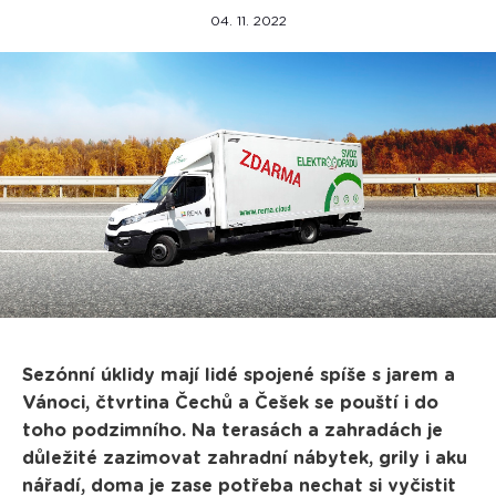
04. 11. 2022
Sezónní úklidy mají lidé spojené spíše s jarem a
Vánoci, čtvrtina Čechů a Češek se pouští i do
toho podzimního. Na terasách a zahradách je
důležité zazimovat zahradní nábytek, grily i aku
nářadí, doma je zase potřeba nechat si vyčistit