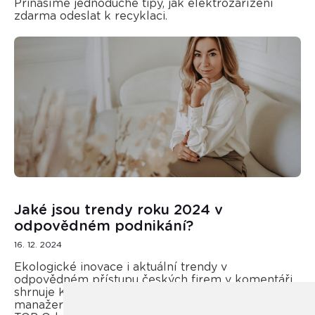
Přinášíme jednoduché tipy, jak elektrozařízení
zdarma odeslat k recyklaci.
Jaké jsou trendy roku 2024 v
odpovědném podnikání?
16. 12. 2024
Ekologické inovace i aktuální trendy v
odpovědném přístupu českých firem v komentáři
shrnuje Kateřina Opletal Průchová, regionální
manažerka REMA Systém a porotkyně soutěže