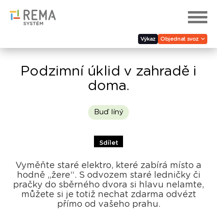
Výkaz
Objednat svoz
Podzimní úklid v zahradě i
doma.
Buď líný
Sdílet
Vyměňte staré elektro, které zabírá místo a
hodně „žere“. S odvozem staré ledničky či
pračky do sběrného dvora si hlavu nelamte,
můžete si je totiž nechat zdarma odvézt
přímo od vašeho prahu.