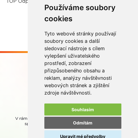
TOP Odpovědná firma.
Používáme soubory
cookies
Více zde
Tyto webové stránky používají
soubory cookies a další
sledovací nástroje s cílem
vylepšení uživatelského
prostředí, zobrazení
přizpůsobeného obsahu a
reklam, analýzy návštěvnosti
webových stránek a zjištění
Buďme ve spojení
zdroje návštěvnosti.
Souhlasím
V rámci zpětného odběru odpadních přenosných baterií
Odmítám
spolupracujeme se společností
REMA Battery
.
Upravit mé předvolby
© REMA Systém
Nastavení cookies