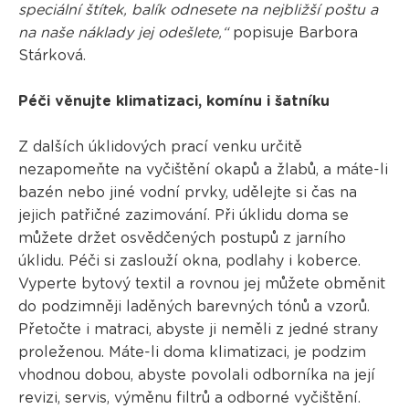
speciální štítek, balík odnesete na nejbližší poštu a
na naše náklady jej odešlete,“
popisuje Barbora
Stárková.
Péči věnujte klimatizaci, komínu i šatníku
Z dalších úklidových prací venku určitě
nezapomeňte na vyčištění okapů a žlabů, a máte-li
bazén nebo jiné vodní prvky, udělejte si čas na
jejich patřičné zazimování. Při úklidu doma se
můžete držet osvědčených postupů z jarního
úklidu. Péči si zaslouží okna, podlahy i koberce.
Vyperte bytový textil a rovnou jej můžete obměnit
do podzimněji laděných barevných tónů a vzorů.
Přetočte i matraci, abyste ji neměli z jedné strany
proleženou. Máte-li doma klimatizaci, je podzim
vhodnou dobou, abyste povolali odborníka na její
revizi, servis, výměnu filtrů a odborné vyčištění.