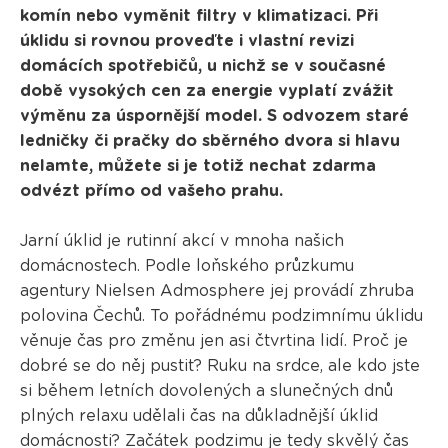
komín nebo vyměnit filtry v klimatizaci. Při
úklidu si rovnou proveďte i vlastní revizi
domácích spotřebičů, u nichž se v současné
době vysokých cen za energie vyplatí zvážit
výměnu za úspornější model. S odvozem staré
ledničky či pračky do sběrného dvora si hlavu
nelamte, můžete si je totiž nechat zdarma
odvézt přímo od vašeho prahu.
Jarní úklid je rutinní akcí v mnoha našich
domácnostech. Podle loňského průzkumu
agentury Nielsen Admosphere jej provádí zhruba
polovina Čechů. To pořádnému podzimnímu úklidu
věnuje čas pro změnu jen asi čtvrtina lidí. Proč je
dobré se do něj pustit? Ruku na srdce, ale kdo jste
si během letních dovolených a slunečných dnů
plných relaxu udělali čas na důkladnější úklid
domácnosti? Začátek podzimu je tedy skvělý čas