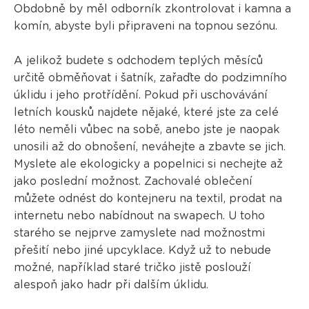
Obdobně by měl odborník zkontrolovat i kamna a
komín, abyste byli připraveni na topnou sezónu.
A jelikož budete s odchodem teplých měsíců
určitě obměňovat i šatník, zařaďte do podzimního
úklidu i jeho protřídění. Pokud při uschovávání
letních kousků najdete nějaké, které jste za celé
léto neměli vůbec na sobě, anebo jste je naopak
unosili až do obnošení, neváhejte a zbavte se jich.
Myslete ale ekologicky a popelnici si nechejte až
jako poslední možnost. Zachovalé oblečení
můžete odnést do kontejneru na textil, prodat na
internetu nebo nabídnout na swapech. U toho
starého se nejprve zamyslete nad možnostmi
přešití nebo jiné upcyklace. Když už to nebude
možné, například staré tričko jistě poslouží
alespoň jako hadr při dalším úklidu.