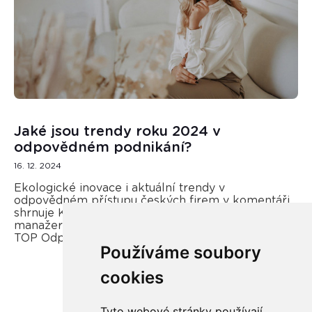
Jaké jsou trendy roku 2024 v
odpovědném podnikání?
16. 12. 2024
Ekologické inovace i aktuální trendy v
odpovědném přístupu českých firem v komentáři
shrnuje Kateřina Opletal Průchová, regionální
manažerka REMA Systém a porotkyně soutěže
TOP Odpovědná firma.
Používáme soubory
cookies
Více zde
Tyto webové stránky používají