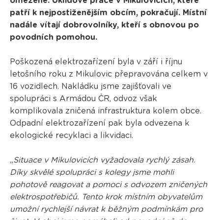
omezené. Úklidové práce v Mikulovicích, které
patří k nejpostiženějším obcím, pokračují. Místní
nadále vítají dobrovolníky, kteří s obnovou po
povodních pomohou.
Poškozená elektrozařízení byla v září i říjnu
letošního roku z Mikulovic přepravována celkem v
16 vozidlech. Nakládku jsme zajišťovali ve
spolupráci s Armádou ČR, odvoz však
komplikovala zničená infrastruktura kolem obce.
Odpadní elektrozařízení pak byla odvezena k
ekologické recyklaci a likvidaci.
„Situace v Mikulovicích vyžadovala rychlý zásah.
Díky skvělé spolupráci s kolegy jsme mohli
pohotově reagovat a pomoci s odvozem zničených
elektrospotřebičů. Tento krok místním obyvatelům
umožní rychlejší návrat k běžným podmínkám pro