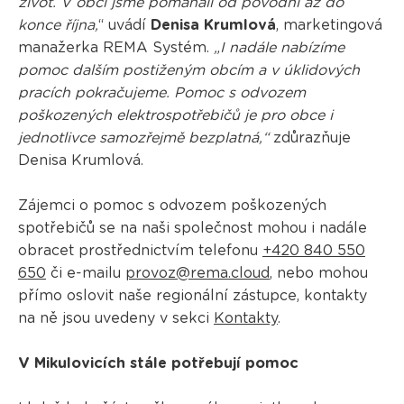
život. V obci jsme pomáhali od povodní až do
konce října,
“ uvádí
Denisa Krumlová
, marketingová
manažerka REMA Systém.
„I nadále nabízíme
pomoc dalším postiženým obcím a v úklidových
pracích pokračujeme. Pomoc s odvozem
poškozených elektrospotřebičů je pro obce i
jednotlivce samozřejmě bezplatná,“
zdůrazňuje
Denisa Krumlová.
Zájemci o pomoc s odvozem poškozených
spotřebičů se na naši společnost mohou i nadále
obracet prostřednictvím telefonu
+420 840 550
650
či e-mailu
provoz@rema.cloud
, nebo mohou
přímo oslovit naše regionální zástupce, kontakty
na ně jsou uvedeny v sekci
Kontakty
.
V Mikulovicích stále potřebují pomoc