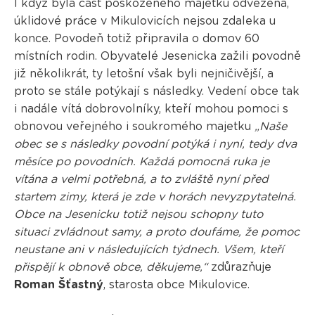
I když byla část poškozeného majetku odvezena,
úklidové práce v Mikulovicích nejsou zdaleka u
konce. Povodeň totiž připravila o domov 60
místních rodin. Obyvatelé Jesenicka zažili povodně
již několikrát, ty letošní však byli nejničivější, a
proto se stále potýkají s následky. Vedení obce tak
i nadále vítá dobrovolníky, kteří mohou pomoci s
obnovou veřejného i soukromého majetku
„Naše
obec se s následky povodní potýká i nyní, tedy dva
měsíce po povodních. Každá pomocná ruka je
vítána a velmi potřebná, a to zvláště nyní před
startem zimy, která je zde v horách nevyzpytatelná.
Obce na Jesenicku totiž nejsou schopny tuto
situaci zvládnout samy, a proto doufáme, že pomoc
neustane ani v následujících týdnech. Všem, kteří
přispějí k obnově obce, děkujeme,“
zdůrazňuje
Roman Šťastný
, starosta obce Mikulovice.