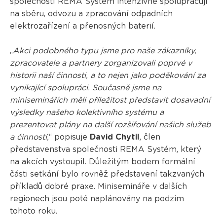
společností REMA Systém intenzivně spolupracují
na sběru, odvozu a zpracování odpadních
elektrozařízení a přenosných baterií.
„
Akci podobného typu jsme pro naše zákazníky,
zpracovatele a partnery zorganizovali poprvé v
historii naší činnosti, a to nejen jako poděkování za
vynikající spolupráci. Současně jsme na
miniseminářích měli příležitost představit dosavadní
výsledky našeho kolektivního systému a
prezentovat plány na další rozšiřování našich služeb
a činností,
“ popisuje
David Chytil
, člen
představenstva společnosti REMA Systém, který
na akcích vystoupil. Důležitým bodem formální
části setkání bylo rovněž představení takzvaných
příkladů dobré praxe. Minisemináře v dalších
regionech jsou poté naplánovány na podzim
tohoto roku.