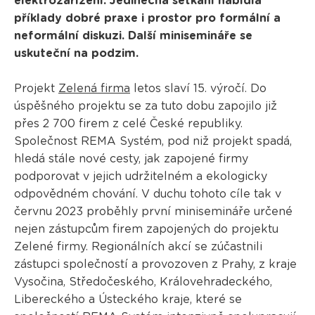
elektrozařízení. Jedinečná setkání nabídla
příklady dobré praxe i prostor pro formální a
neformální diskuzi. Další minisemináře se
uskuteční na podzim.
Projekt
Zelená firma
letos slaví 15. výročí. Do
úspěšného projektu se za tuto dobu zapojilo již
přes 2 700 firem z celé České republiky.
Společnost REMA Systém, pod niž projekt spadá,
hledá stále nové cesty, jak zapojené firmy
podporovat v jejich udržitelném a ekologicky
odpovědném chování. V duchu tohoto cíle tak v
červnu 2023 proběhly první minisemináře určené
nejen zástupcům firem zapojených do projektu
Zelené firmy. Regionálních akcí se zúčastnili
zástupci společností a provozoven z Prahy, z kraje
Vysočina, Středočeského, Královehradeckého,
Libereckého a Ústeckého kraje, které se