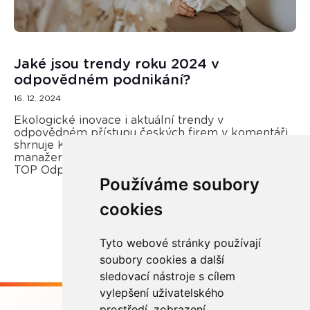
Jaké jsou trendy roku 2024 v
odpovědném podnikání?
16. 12. 2024
Ekologické inovace i aktuální trendy v
odpovědném přístupu českých firem v komentáři
shrnuje Kateřina Opletal Průchová, regionální
manažerka REMA Systém a porotkyně soutěže
TOP Odpovědná firma.
Používáme soubory
cookies
Více zde
Tyto webové stránky používají
soubory cookies a další
sledovací nástroje s cílem
vylepšení uživatelského
prostředí, zobrazení