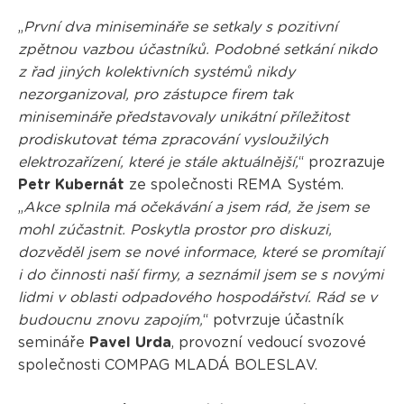
„
První dva minisemináře se setkaly s pozitivní
zpětnou vazbou účastníků. Podobné setkání nikdo
z řad jiných kolektivních systémů nikdy
nezorganizoval, pro zástupce firem tak
minisemináře představovaly unikátní příležitost
prodiskutovat téma zpracování vysloužilých
elektrozařízení, které je stále aktuálnější,
“ prozrazuje
Petr Kubernát
ze společnosti REMA Systém.
„
Akce splnila má očekávání a jsem rád, že jsem se
mohl zúčastnit. Poskytla prostor pro diskuzi,
dozvěděl jsem se nové informace, které se promítají
i do činnosti naší firmy, a seznámil jsem se s novými
lidmi v oblasti odpadového hospodářství. Rád se v
budoucnu znovu zapojím,
“ potvrzuje účastník
semináře
Pavel Urda
, provozní vedoucí svozové
společnosti COMPAG MLADÁ BOLESLAV.