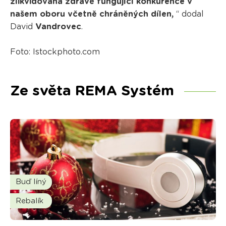
zlikvidována zdravě fungující konkurence v
našem oboru včetně chráněných dílen,
“ dodal
David
Vandrovec
.
Foto: Istockphoto.com
Ze světa REMA Systém
Buď líný
Rebalík