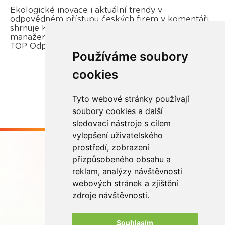
Ekologické inovace i aktuální trendy v
odpovědném přístupu českých firem v komentáři
shrnuje Kateřina Opletal Průchová, regionální
manažerka REMA Systém a porotkyně soutěže
TOP Odpovědná firma.
Používáme soubory
cookies
Více zde
Tyto webové stránky používají
soubory cookies a další
sledovací nástroje s cílem
vylepšení uživatelského
prostředí, zobrazení
přizpůsobeného obsahu a
reklam, analýzy návštěvnosti
webových stránek a zjištění
Buďme ve spojení
zdroje návštěvnosti.
Souhlasím