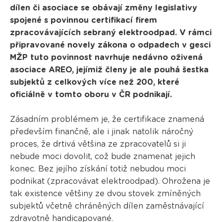
dílen či asociace se obávají změny legislativy
spojené s povinnou certifikací firem
zpracovávajících sebraný elektroodpad. V rámci
připravované novely zákona o odpadech v gesci
MŽP tuto povinnost navrhuje nedávno oživená
asociace AREO, jejímiž členy je ale pouhá šestka
subjektů z celkových více než 200, které
oficiálně v tomto oboru v ČR podnikají.
Zásadním problémem je, že certifikace znamená
především finančně, ale i jinak natolik náročný
proces, že drtivá většina ze zpracovatelů si ji
nebude moci dovolit, což bude znamenat jejich
konec. Bez jejího získání totiž nebudou moci
podnikat (zpracovávat elektroodpad). Ohrožena je
tak existence většiny ze dvou stovek zmíněných
subjektů včetně chráněných dílen zaměstnávající
zdravotně handicapované.