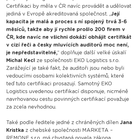
Certifikaci by měla v ČR navíc provádět a udělovat
jediná v Evropě akreditovaná společnost. „
Její
kapacita je malá a proces s ní spojený trvá 3-6
měsíců, takže aby jí rychle prošlo 200 firem v
ČR, kde navíc ne všichni dokáží obhájit certifikát
v cizí řeči a česky mluvících auditorů moc není,
je nepředstavitelné,
“ doplňuje další velké úskalí
Michal Kecl
ze společnosti EKO Logistics s.r.o.
Zarážející je také fakt, že auditoři jsou nebo byli
vedoucími osobami kolektivních systémů, které
teď tuto certifikaci prosazují. Samotný EKO
Logistics uvedenou certifikací disponuje, nicméně
navrhovanou cestu povinných certifikací považuje
za zcela nevhodnou.
Také podle ředitele jedné z chráněných dílen
Jana
Kristka
z chebské společnosti MARKETA –
REMONE s.r.o. má chystaná novela zákona