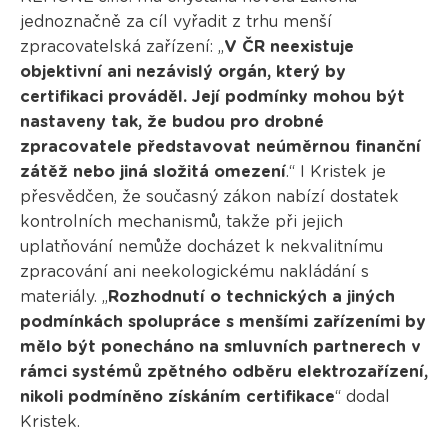
jednoznačně za cíl vyřadit z trhu menší
zpracovatelská zařízení: „
V ČR neexistuje
objektivní ani nezávislý orgán, který by
certifikaci prováděl. Její podmínky mohou být
nastaveny tak, že budou pro drobné
zpracovatele představovat neúměrnou finanční
zátěž nebo jiná složitá omezení
.“ I Kristek je
přesvědčen, že současný zákon nabízí dostatek
kontrolních mechanismů, takže při jejich
uplatňování nemůže docházet k nekvalitnímu
zpracování ani neekologickému nakládání s
materiály. „
Rozhodnutí o technických a jiných
podmínkách spolupráce s menšími zařízeními by
mělo být ponecháno na smluvních partnerech v
rámci systémů zpětného odběru elektrozařízení,
nikoli podmíněno získáním certifikace
“ dodal
Kristek.