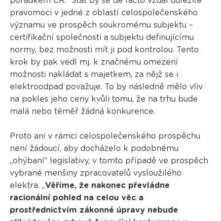
pořádkem ČR. Stát by se de facto vzdal důležité
pravomoci v jedné z oblastí celospolečenského
významu ve prospěch soukromému subjektu –
certifikační společnosti a subjektu definujícímu
normy, bez možnosti mít ji pod kontrolou. Tento
krok by pak vedl mj. k značnému omezení
možnosti nakládat s majetkem, za nějž se i
elektroodpad považuje. To by následně mělo vliv
na pokles jeho ceny kvůli tomu, že na trhu bude
malá nebo téměř žádná konkurence.
Proto ani v rámci celospolečenského prospěchu
není žádoucí, aby docházelo k podobnému
„ohýbaní“ legislativy, v tomto případě ve prospěch
vybrané menšiny zpracovatelů vysloužilého
elektra. „
Věříme, že nakonec převládne
racionální pohled na celou věc a
prostřednictvím zákonné úpravy nebude