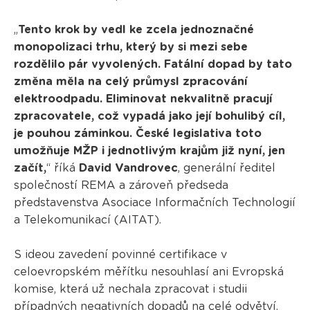
„
Tento krok by vedl ke zcela jednoznačné
monopolizaci trhu, který by si mezi sebe
rozdělilo pár vyvolených. Fatální dopad by tato
změna měla na celý průmysl zpracování
elektroodpadu. Eliminovat nekvalitně pracují
zpracovatele, což vypadá jako její bohulibý cíl,
je pouhou záminkou. České legislativa toto
umožňuje MŽP i jednotlivým krajům již nyní, jen
začít,
“ říká
David Vandrovec
, generální ředitel
společností REMA a zároveň předseda
představenstva Asociace Informačních Technologií
a Telekomunikací (AITAT).
S ideou zavedení povinné certifikace v
celoevropském měřítku nesouhlasí ani Evropská
komise, která už nechala zpracovat i studii
případných negativních dopadů na celé odvětví.