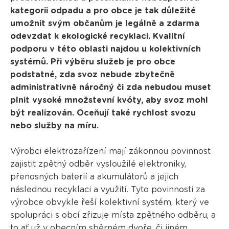
kategorii odpadu a pro obce je tak důležité
umožnit svým občanům je legálně a zdarma
odevzdat k ekologické recyklaci. Kvalitní
podporu v této oblasti najdou u kolektivních
systémů. Při výběru služeb je pro obce
podstatné, zda svoz nebude zbytečně
administrativně náročný či zda nebudou muset
plnit vysoké množstevní kvóty, aby svoz mohl
být realizován. Oceňují také rychlost svozu
nebo služby na míru.
Výrobci elektrozařízení mají zákonnou povinnost
zajistit zpětný odběr vysloužilé elektroniky,
přenosných baterií a akumulátorů a jejich
následnou recyklaci a využití. Tyto povinnosti za
výrobce obvykle řeší kolektivní systém, který ve
spolupráci s obcí zřizuje místa zpětného odběru, a
to ať už v obecním sběrném dvoře, či jiném