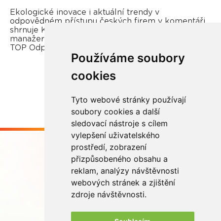
Ekologické inovace i aktuální trendy v
odpovědném přístupu českých firem v komentáři
shrnuje Kateřina Opletal Průchová, regionální
manažerka REMA Systém a porotkyně soutěže
TOP Odpovědná firma.
Používáme soubory
cookies
Více zde
Tyto webové stránky používají
soubory cookies a další
sledovací nástroje s cílem
vylepšení uživatelského
prostředí, zobrazení
přizpůsobeného obsahu a
reklam, analýzy návštěvnosti
webových stránek a zjištění
Buďme ve spojení
zdroje návštěvnosti.