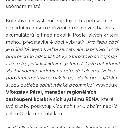
sběrném místě.
Kolektivních systémů zajišťujících zpětný odběr
odpadního elektrozařízení, přenosných baterií a
akumulátorů je hned několik. Podle jakých kritérií
mohou představitelé obcí vybírat? „
Pro řadu obcí
je důležitá nejen kvalita služeb, ale například i míra
doprovodné administrativy. Starostové se zajímají
také o to, jestli kolektivní systém dokáže nabídnout
vlastní sběrné nádoby na odpadní elektro. Velice
podstatnou otázkou pak je to, zda je pro zajištění
svozu potřeba splnit nějaké podmínky,
“ vysvětluje
Vítězslav Páral, manažer regionálních
zastoupení kolektivních systémů REMA
, které
své služby poskytují více než 1 240 obcím napříč
celou Českou republikou.
„
Naši klienti si cení zejména kvality, komplexnosti a