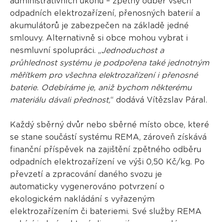
administrativních úkonů – zpětný odběr všech
odpadních elektrozařízení, přenosných baterií a
akumulátorů je zabezpečen na základě jedné
smlouvy. Alternativně si obce mohou vybrat i
nesmluvní spolupráci. „
Jednoduchost a
průhlednost systému je podpořena také jednotným
měřítkem pro všechna elektrozařízení i přenosné
baterie. Odebíráme je, aniž bychom některému
materiálu dávali přednost,
“ dodává Vítězslav Páral.
Každý sběrný dvůr nebo sběrné místo obce, které
se stane součástí systému REMA, zároveň získává
finanční příspěvek na zajištění zpětného odběru
odpadních elektrozařízení ve výši 0,50 Kč/kg. Po
převzetí a zpracování daného svozu je
automaticky vygenerováno potvrzení o
ekologickém nakládání s vyřazeným
elektrozařízením či bateriemi. Své služby REMA