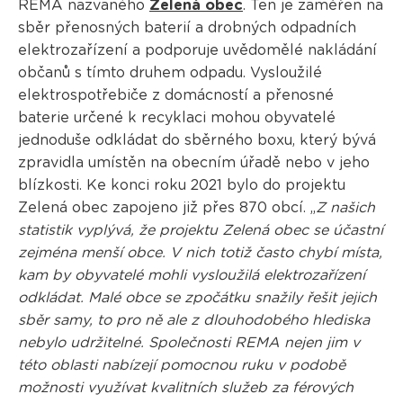
REMA nazvaného
Zelená obec
. Ten je zaměřen na
sběr přenosných baterií a drobných odpadních
elektrozařízení a podporuje uvědomělé nakládání
občanů s tímto druhem odpadu. Vysloužilé
elektrospotřebiče z domácností a přenosné
baterie určené k recyklaci mohou obyvatelé
jednoduše odkládat do sběrného boxu, který bývá
zpravidla umístěn na obecním úřadě nebo v jeho
blízkosti. Ke konci roku 2021 bylo do projektu
Zelená obec zapojeno již přes 870 obcí. „
Z našich
statistik vyplývá, že projektu Zelená obec se účastní
zejména menší obce. V nich totiž často chybí místa,
kam by obyvatelé mohli vysloužilá elektrozařízení
odkládat. Malé obce se zpočátku snažily řešit jejich
sběr samy, to pro ně ale z dlouhodobého hlediska
nebylo udržitelné. Společnosti REMA nejen jim v
této oblasti nabízejí pomocnou ruku v podobě
možnosti využívat kvalitních služeb za férových