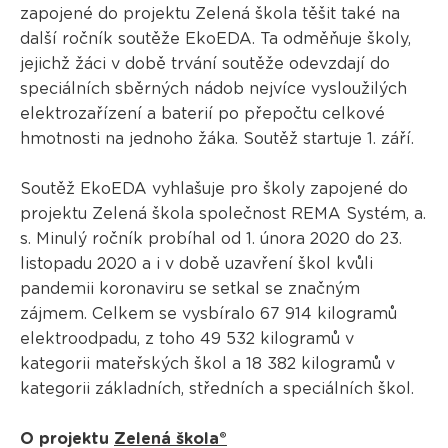
zapojené do projektu Zelená škola těšit také na
další ročník soutěže EkoEDA. Ta odměňuje školy,
jejichž žáci v době trvání soutěže odevzdají do
speciálních sběrných nádob nejvíce vysloužilých
elektrozařízení a baterií po přepočtu celkové
hmotnosti na jednoho žáka. Soutěž startuje 1. září.
Soutěž EkoEDA vyhlašuje pro školy zapojené do
projektu Zelená škola společnost REMA Systém, a.
s. Minulý ročník probíhal od 1. února 2020 do 23.
listopadu 2020 a i v době uzavření škol kvůli
pandemii koronaviru se setkal se značným
zájmem. Celkem se vysbíralo 67 914 kilogramů
elektroodpadu, z toho 49 532 kilogramů v
kategorii mateřských škol a 18 382 kilogramů v
kategorii základních, středních a speciálních škol.
O projektu
Zelená škola®