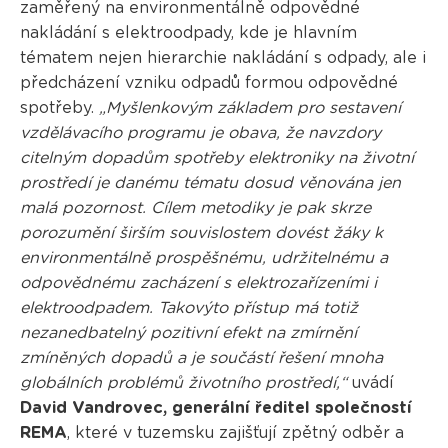
zaměřený na environmentálně odpovědné
nakládání s elektroodpady, kde je hlavním
tématem nejen hierarchie nakládání s odpady, ale i
předcházení vzniku odpadů formou odpovědné
spotřeby.
„Myšlenkovým základem pro sestavení
vzdělávacího programu je obava, že navzdory
citelným dopadům spotřeby elektroniky na životní
prostředí je danému tématu dosud věnována jen
malá pozornost. Cílem metodiky je pak skrze
porozumění širším souvislostem dovést žáky k
environmentálně prospěšnému, udržitelnému a
odpovědnému zacházení s elektrozařízeními i
elektroodpadem. Takovýto přístup má totiž
nezanedbatelný pozitivní efekt na zmírnění
zmíněných dopadů a je součástí řešení mnoha
globálních problémů životního prostředí,“
uvádí
David Vandrovec, generální ředitel společností
REMA
, které v tuzemsku zajišťují zpětný odběr a