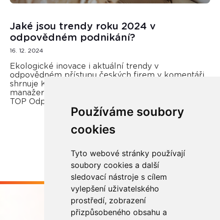
Jaké jsou trendy roku 2024 v
odpovědném podnikání?
16. 12. 2024
Ekologické inovace i aktuální trendy v
odpovědném přístupu českých firem v komentáři
shrnuje Kateřina Opletal Průchová, regionální
manažerka REMA Systém a porotkyně soutěže
TOP Odpovědná firma.
Používáme soubory
cookies
Více zde
Tyto webové stránky používají
soubory cookies a další
sledovací nástroje s cílem
vylepšení uživatelského
prostředí, zobrazení
přizpůsobeného obsahu a