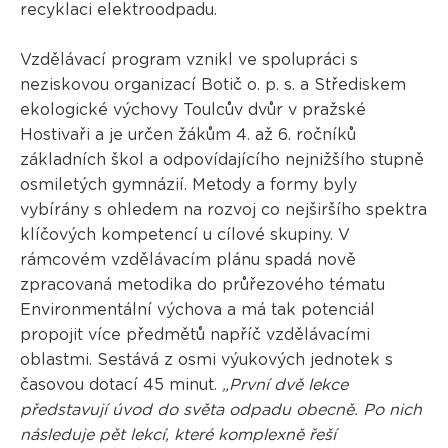
recyklaci elektroodpadu.
Vzdělávací program vznikl ve spolupráci s
neziskovou organizací Botič o. p. s. a Střediskem
ekologické výchovy Toulcův dvůr v pražské
Hostivaři a je určen žákům 4. až 6. ročníků
základních škol a odpovídajícího nejnižšího stupně
osmiletých gymnázií. Metody a formy byly
vybírány s ohledem na rozvoj co nejširšího spektra
klíčových kompetencí u cílové skupiny. V
rámcovém vzdělávacím plánu spadá nově
zpracovaná metodika do průřezového tématu
Environmentální výchova a má tak potenciál
propojit více předmětů napříč vzdělávacími
oblastmi. Sestává z osmi výukových jednotek s
časovou dotací 45 minut.
„První dvě lekce
představují úvod do světa odpadu obecně. Po nich
následuje pět lekcí, které komplexně řeší