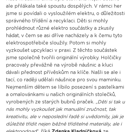
ale přilákala také spoustu dospělých. V rámci her
jsme si povídali o vysloužilém elektru, o důležitosti
správného třídění a recyklaci. Děti si mohly
prohlédnout různé elektro součástky a zkusily
hádat, v čem se asi dříve nacházely a k čemu tyto
elektrospotřebiče sloužily. Potom si mohly
vyzkoušet upcyklaci v praxi. Z těchto součástek
jsme společně tvořili originální výrobky. Holčičky
pracovaly převážně na výrobě náušnic a kluci
dávali přednost přívěskům na klíče. Našli se ale i
tací, co raději udělali náušnice pro svou maminku.
Nejmenším dětem se líbilo posezení s pastelkami
a omalovánkami u našich originálních stolečků,
vyrobených ze starých bubnů praček. „
Děti si tak u
nás mohly vyzkoušet jak manuální zručnost, tak
kreativitu, ale v neposlední řadě si uvědomily, jak je
důležité třídit nejen běžně tříditelné materiály, ale i
elektroodpad
“, říká
Zdenka Kladníčková
ze