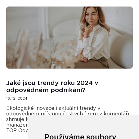
Jaké jsou trendy roku 2024 v
odpovědném podnikání?
16. 12. 2024
Ekologické inovace i aktuální trendy v
odpovědném přístupu českých firem v komentáři
shrnuje Kateřina Opletal Průchová, regionální
manažerka REMA Systém a porotkyně soutěže
TOP Odpovědná firma.
Používáme soubory