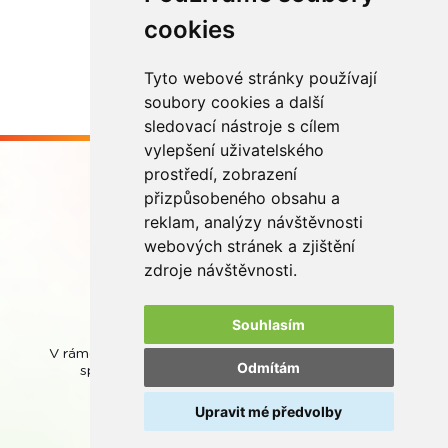
cookies
Více zde
Tyto webové stránky používají
soubory cookies a další
sledovací nástroje s cílem
vylepšení uživatelského
prostředí, zobrazení
přizpůsobeného obsahu a
reklam, analýzy návštěvnosti
webových stránek a zjištění
Buďme ve spojení
zdroje návštěvnosti.
Souhlasím
V rámci zpětného odběru odpadních přenosných baterií
Odmítám
spolupracujeme se společností
REMA Battery
.
Upravit mé předvolby
© REMA Systém
Nastavení cookies
Ochrana osobních údajů