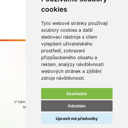
cookies
Více zde
Tyto webové stránky používají
soubory cookies a další
sledovací nástroje s cílem
vylepšení uživatelského
prostředí, zobrazení
přizpůsobeného obsahu a
reklam, analýzy návštěvnosti
webových stránek a zjištění
Buďme ve spojení
zdroje návštěvnosti.
Souhlasím
V rámci zpětného odběru odpadních přenosných baterií
Odmítám
spolupracujeme se společností
REMA Battery
.
Upravit mé předvolby
© REMA Systém
Nastavení cookies
Ochrana osobních údajů