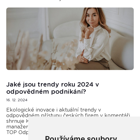
Jaké jsou trendy roku 2024 v
odpovědném podnikání?
16. 12. 2024
Ekologické inovace i aktuální trendy v
odpovědném přístupu českých firem v komentáři
shrnuje Kateřina Opletal Průchová, regionální
manažerka REMA Systém a porotkyně soutěže
TOP Odpovědná firma.
Používáme soubory