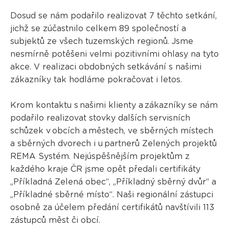
Dosud se nám podařilo realizovat 7 těchto setkání,
jichž se zúčastnilo celkem 89 společností a
subjektů ze všech tuzemských regionů. Jsme
nesmírně potěšeni velmi pozitivními ohlasy na tyto
akce. V realizaci obdobných setkávání s našimi
zákazníky tak hodláme pokračovat i letos.
Krom kontaktu s našimi klienty a zákazníky se nám
podařilo realizovat stovky dalších servisních
schůzek v obcích a městech, ve sběrných místech
a sběrných dvorech i u partnerů Zelených projektů
REMA Systém. Nejúspěšnějším projektům z
každého kraje ČR jsme opět předali certifikáty
„Příkladná Zelená obec“, „Příkladný sběrný dvůr“ a
„Příkladné sběrné místo“. Naši regionální zástupci
osobně za účelem předání certifikátů navštívili 113
zástupců měst či obcí.