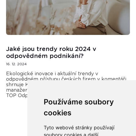
Jaké jsou trendy roku 2024 v
odpovědném podnikání?
16. 12. 2024
Ekologické inovace i aktuální trendy v
odpovědném přístupu českých firem v komentáři
shrnuje Kateřina Opletal Průchová, regionální
manažerka REMA Systém a porotkyně soutěže
TOP Odpovědná firma.
Používáme soubory
cookies
Více zde
Tyto webové stránky používají
soubory cookies a další