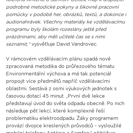
podrobné metodické pokyny a šikovné pracovní
pomůcky v podobě her, obrázků, textů, a dokonce i
audionahrávek. Všechny materiály ke vzdělávacímu
programu byly školám rozeslány ještě před
prázdninami, aby měli učitelé čas se s nimi
seznámit,“
vysvětluje David Vandrovec.
V rámcovém vzdělávacím plánu spadá nově
zpracovaná metodika do průřezového tématu
Environmentální výchova a má tak potenciál
propojit více předmětů napříč vzdělávacími
oblastmi. Sestává z osmi výukových jednotek s
časovou dotací 45 minut. „První dvě lekce
představují úvod do světa odpadu obecně. Po nich
následuje pět lekcí, které komplexně řeší
problematiku elektroodpadu. Žáky programem
provází dvojice kreslených průvodců – vysloužilé