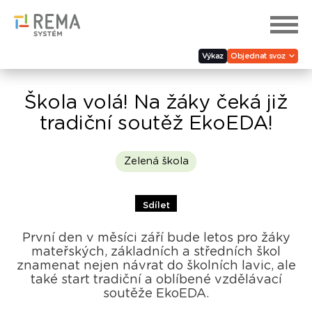
Výkaz
Objednat svoz
Škola volá! Na žáky čeká již
tradiční soutěž EkoEDA!
Zelená škola
Sdílet
První den v měsíci září bude letos pro žáky
mateřských, základních a středních škol
znamenat nejen návrat do školních lavic, ale
také start tradiční a oblíbené vzdělávací
soutěže EkoEDA.