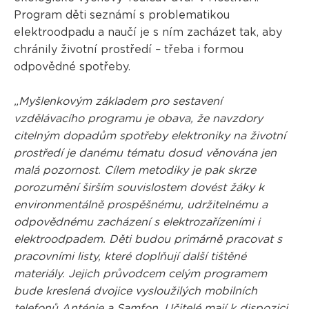
Program děti seznámí s problematikou
elektroodpadu a naučí je s ním zacházet tak, aby
chránily životní prostředí – třeba i formou
odpovědné spotřeby.
„Myšlenkovým základem pro sestavení
vzdělávacího programu je obava, že navzdory
citelným dopadům spotřeby elektroniky na životní
prostředí je danému tématu dosud věnována jen
malá pozornost. Cílem metodiky je pak skrze
porozumění širším souvislostem dovést žáky k
environmentálně prospěšnému, udržitelnému a
odpovědnému zacházení s elektrozařízeními i
elektroodpadem. Děti budou primárně pracovat s
pracovními listy, které doplňují další tištěné
materiály. Jejich průvodcem celým programem
bude kreslená dvojice vysloužilých mobilních
telefonů Anténie a Samfon. Učitelé mají k dispozici