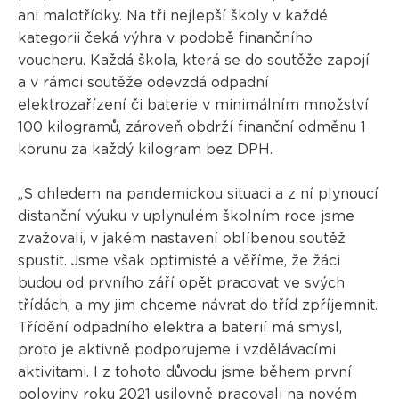
ani malotřídky. Na tři nejlepší školy v každé
kategorii čeká výhra v podobě finančního
voucheru. Každá škola, která se do soutěže zapojí
a v rámci soutěže odevzdá odpadní
elektrozařízení či baterie v minimálním množství
100 kilogramů, zároveň obdrží finanční odměnu 1
korunu za každý kilogram bez DPH.
„S ohledem na pandemickou situaci a z ní plynoucí
distanční výuku v uplynulém školním roce jsme
zvažovali, v jakém nastavení oblíbenou soutěž
spustit. Jsme však optimisté a věříme, že žáci
budou od prvního září opět pracovat ve svých
třídách, a my jim chceme návrat do tříd zpříjemnit.
Třídění odpadního elektra a baterií má smysl,
proto je aktivně podporujeme i vzdělávacími
aktivitami. I z tohoto důvodu jsme během první
poloviny roku 2021 usilovně pracovali na novém