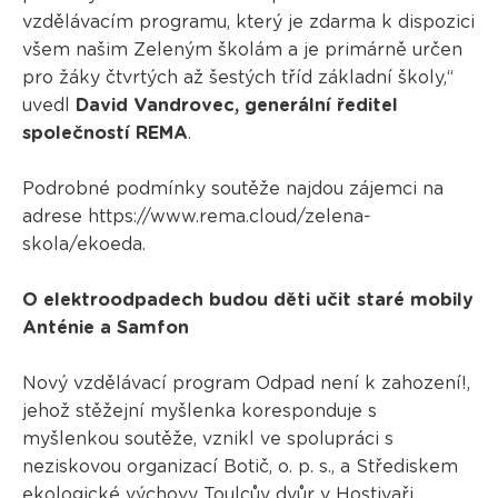
vzdělávacím programu, který je zdarma k dispozici
všem našim Zeleným školám a je primárně určen
pro žáky čtvrtých až šestých tříd základní školy,“
uvedl
David Vandrovec, generální ředitel
společností REMA
.
Podrobné podmínky soutěže najdou zájemci na
adrese https://www.rema.cloud/zelena-
skola/ekoeda.
O elektroodpadech budou děti učit staré mobily
Anténie a Samfon
Nový vzdělávací program Odpad není k zahození!,
jehož stěžejní myšlenka koresponduje s
myšlenkou soutěže, vznikl ve spolupráci s
neziskovou organizací Botič, o. p. s., a Střediskem
ekologické výchovy Toulcův dvůr v Hostivaři.