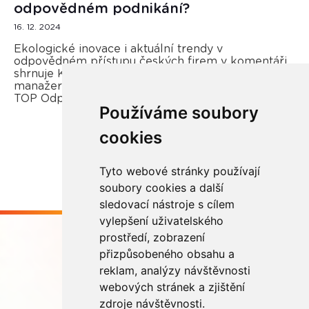
odpovědném podnikání?
16. 12. 2024
Ekologické inovace i aktuální trendy v
odpovědném přístupu českých firem v komentáři
shrnuje Kateřina Opletal Průchová, regionální
manažerka REMA Systém a porotkyně soutěže
TOP Odpovědná firma.
Používáme soubory
cookies
Více zde
Tyto webové stránky používají
soubory cookies a další
sledovací nástroje s cílem
vylepšení uživatelského
prostředí, zobrazení
přizpůsobeného obsahu a
reklam, analýzy návštěvnosti
webových stránek a zjištění
Buďme ve spojení
zdroje návštěvnosti.