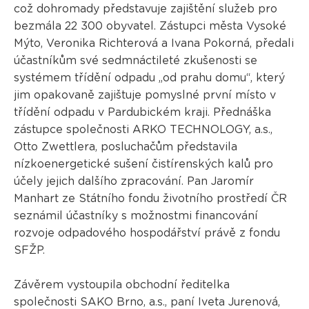
což dohromady představuje zajištění služeb pro
bezmála 22 300 obyvatel. Zástupci města Vysoké
Mýto, Veronika Richterová a Ivana Pokorná, předali
účastníkům své sedmnáctileté zkušenosti se
systémem třídění odpadu „od prahu domu“, který
jim opakovaně zajištuje pomyslné první místo v
třídění odpadu v Pardubickém kraji. Přednáška
zástupce společnosti ARKO TECHNOLOGY, a.s.,
Otto Zwettlera, posluchačům představila
nízkoenergetické sušení čistírenských kalů pro
účely jejich dalšího zpracování. Pan Jaromír
Manhart ze Státního fondu životního prostředí ČR
seznámil účastníky s možnostmi financování
rozvoje odpadového hospodářství právě z fondu
SFŽP.
Závěrem vystoupila obchodní ředitelka
společnosti SAKO Brno, a.s., paní Iveta Jurenová,