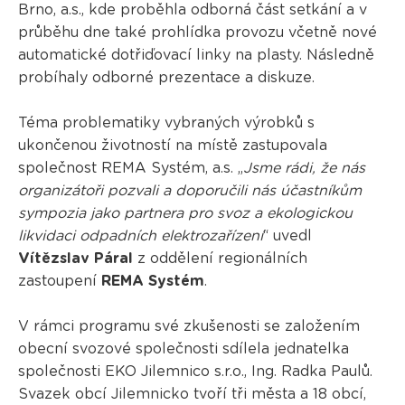
Brno, a.s., kde proběhla odborná část setkání a v
průběhu dne také prohlídka provozu včetně nové
automatické dotřiďovací linky na plasty. Následně
probíhaly odborné prezentace a diskuze.
Téma problematiky vybraných výrobků s
ukončenou životností na místě zastupovala
společnost REMA Systém, a.s. „
Jsme rádi, že nás
organizátoři pozvali a doporučili nás účastníkům
sympozia jako partnera pro svoz a ekologickou
likvidaci odpadních elektrozařízení
“ uvedl
Vítězslav Páral
z oddělení regionálních
zastoupení
REMA Systém
.
V rámci programu své zkušenosti se založením
obecní svozové společnosti sdílela jednatelka
společnosti EKO Jilemnico s.r.o., Ing. Radka Paulů.
Svazek obcí Jilemnicko tvoří tři města a 18 obcí,