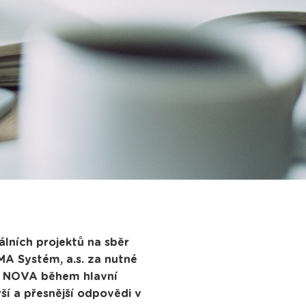
lních projektů na sběr
MA Systém, a.s. za nutné
ze NOVA během hlavní
í a přesnější odpovědi v