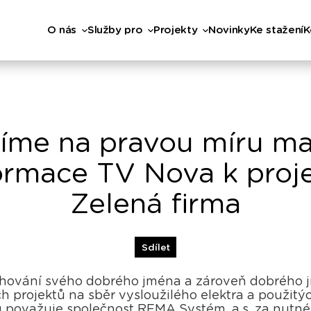
O nás
Služby pro
Projekty
Novinky
Ke stažení
K
íme na pravou míru ma
ormace TV Nova k proj
Zelená firma
Sdílet
chování svého dobrého jména a zároveň dobrého 
ch projektů na sběr vysloužilého elektra a použitýc
 považuje společnost REMA Systém, a.s. za nutné