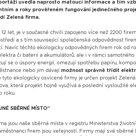
eportáži uvedla naprosto matoucí informace a tím vz
ntním a roky prověřeném fungování jedinečného pro
dí Zelená firma.
ž 12 let, je v současné chvíli zapojeno více než 2200 firem.
středí a s tím související společenská odpovědnost fire
í. Navíc těchto ekologicky odpovědných firem rok od ro
 elektra či baterií a akumulátorů, ale i v rámci samotného
ují se o úspory energií, omezují spotřebu papíru, kompo
ěstnance nebo jim dávají
možnost správně třídit elekt
o tyto ekologicky osvícené firmy je určen projekt Zelená
a, která projekt hojně využívá a poslední vysloužilé el
o roku.
JNÉ SBĚRNÉ MÍSTO“
ma jsou naše sběrná místa v registru Ministerstva život
aměstnanci firem jsou veřejností. Firmy mají své sběr