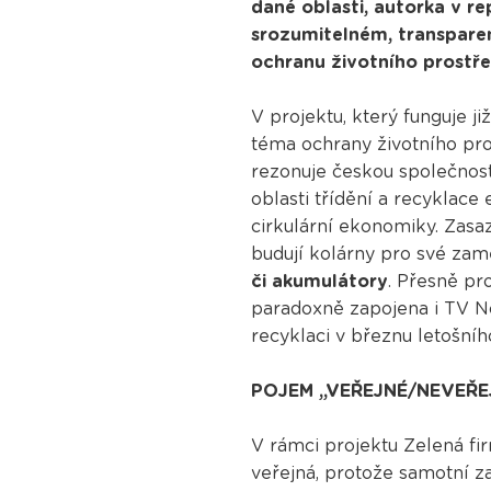
dané oblasti, autorka v r
srozumitelném, transpare
ochranu životního prostře
V projektu, který funguje ji
téma ochrany životního pro
rezonuje českou společnost
oblasti třídění a recyklace
cirkulární ekonomiky. Zasaz
budují kolárny pro své zam
či akumulátory
. Přesně pr
paradoxně zapojena i TV Nov
recyklaci v březnu letošníh
POJEM „VEŘEJNÉ/NEVEŘE
V rámci projektu Zelená fir
veřejná, protože samotní z