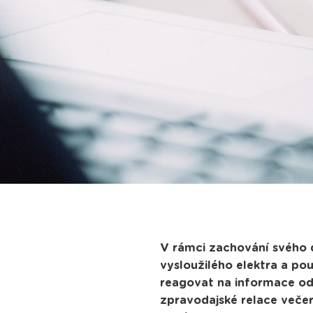
V rámci zachování svého 
vysloužilého elektra a po
reagovat na informace odv
zpravodajské relace večer