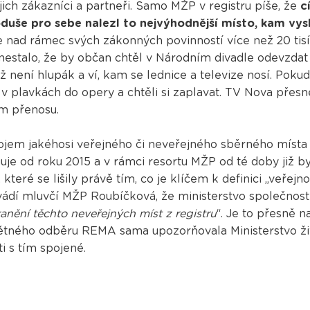
ejich zákazníci a partneři. Samo MŽP v registru píše, že
c
duše pro sebe nalezl to nejvýhodnější místo, kam vys
 nad rámec svých zákonných povinností více než 20 tisí
 nestalo, že by občan chtěl v Národním divadle odevzdat 
iž není hlupák a ví, kam se lednice a televize nosí. Poku
 v plavkách do opery a chtěli si zaplavat. TV Nova přesně
m přenosu.
ojem jakéhosi veřejného či neveřejného sběrného místa 
je od roku 2015 a v rámci resortu MŽP od té doby již b
 které se lišily právě tím, co je klíčem k definici „veřejno
 uvádí mluvčí MŽP Roubíčková, že ministerstvo společnos
nění těchto neveřejných míst z registru
“. Je to přesně n
pětného odběru REMA sama upozorňovala Ministerstvo ži
i s tím spojené.