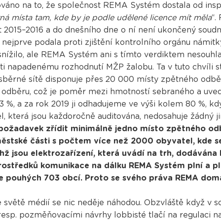
ováno na to, že společnost REMA Systém dostala od insp
á místa tam, kde by je podle udělené licence mít měla
“.
t 2015–2016 a do dnešního dne o ní není ukončený soudní 
ejprve podala proti zjištění kontrolního orgánu námitky
nížilo, ale REMA Systém ani s tímto verdiktem nesouhl
ti napadenému rozhodnutí MŽP žalobu. Ta v tuto chvíli s
ěrné sítě disponuje přes 20 000 místy zpětného odběru
o odběru, což je poměr mezi hmotností sebraného a uve
7,3 %, a za rok 2019 ji odhadujeme ve výši kolem 80 %, kd
el, která jsou každoročně auditována, nedosahuje žádný j
ožadavek zřídit minimálně jedno místo zpětného odb
tské části s počtem více než 2000 obyvatel, kde s
hž jsou elektrozařízení, která uvádí na trh, dodávána
rostředků komunikace na dálku REMA Systém plní a plnil
je pouhých 703 obcí. Proto se svého práva REMA do
ve světě médií se nic neděje náhodou. Obzvláště když v 
resp. pozměňovacími návrhy lobbisté tlačí na regulaci n