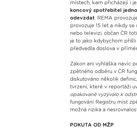
místech, kam přicházejí i j
koncový spotřebitel jedno
odevzdat
. REMA provozuje
provozuje 15 let a nikdy se
nebo televizi, občan ČR tot
je to jako kdybychom přišli
předvedla doslova v přímé
Zákon ani vyhláška navíc p
zpětného odběru v ČR fungu
diskutováno několik definic,
tvrzení, které v reportáži
opakovaně vyzývalo k odstra
fungování Registru míst z
možná rizika a nesrovnalost
POKUTA OD MŽP