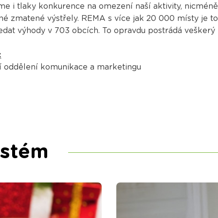
 i tlaky konkurence na omezení naší aktivity, nicméně
bné zmatené výstřely. REMA s více jak 20 000 místy je to
ledat výhody v 703 obcích. To opravdu postrádá veškerý
:
í oddělení komunikace a marketingu
ystém