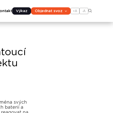
ontakt
Výkaz
Objednat svoz
+A
-A
toucí
ektu
jména svých
h baterií a
 reagovat na