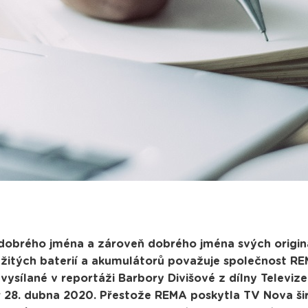
dobrého jména a zároveň dobrého jména svých originá
užitých baterií a akumulátorů považuje společnost RE
ysílané v reportáži Barbory Divišové z dílny Televi
 28. dubna 2020. Přestože REMA poskytla TV Nova širš