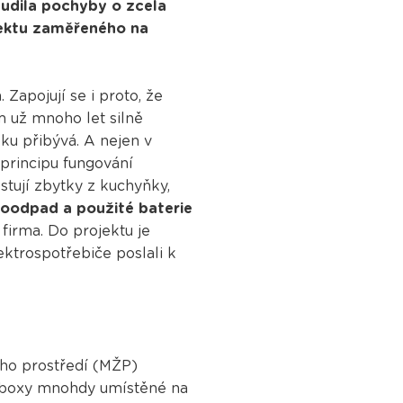
budila pochyby o zcela
jektu zaměřeného na
 Zapojují se i proto, že
m už mnoho let silně
ku přibývá. A nejen v
 principu fungování
stují zbytky z kuchyňky,
roodpad a použité baterie
 firma. Do projektu je
ektrospotřebiče poslali k
ního prostředí (MŽP)
né boxy mnohdy umístěné na