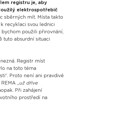
ílem registru je, aby
loužilý elektrospotřebič
c sběrných mít. Místa takto
k recyklaci svou lednici
d bychom použili přirovnání,
 tuto absurdní situaci
nezná. Registr míst
ylo na toto téma
sti“. Proto není ani pravdivé
t REMA „
už dříve
aopak. Při zahájení
votního prostředí na