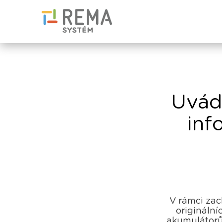
Uvád
inf
V rámci za
originální
akumulátorů