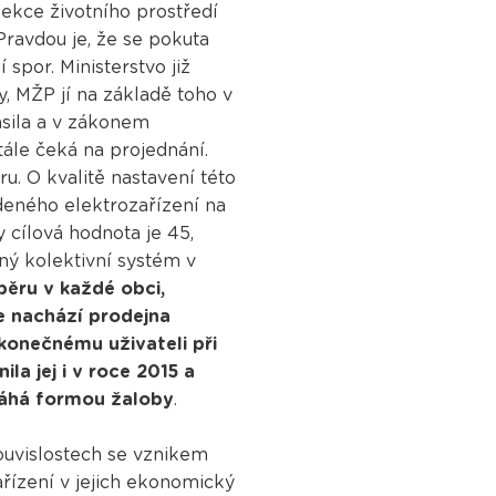
ekce životního prostředí
 Pravdou je, že se pokuta
spor. Ministerstvo již
, MŽP jí na základě toho v
asila a v zákonem
tále čeká na projednání.
. O kvalitě nastavení této
deného elektrozařízení na
y cílová hodnota je 45,
iný kolektivní systém v
ěru v každé obci,
e nachází prodejna
 konečnému uživateli při
a jej i v roce 2015 a
máhá formou žaloby
.
souvislostech se vznikem
ařízení v jejich ekonomický