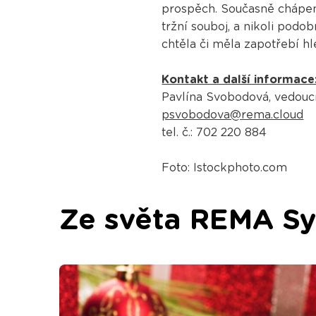
prospěch. Současně chápeme
tržní souboj, a nikoli podo
chtěla či měla zapotřebí h
Kontakt a další informace
Pavlína Svobodová, vedouc
psvobodova@rema.cloud
tel. č.: 702 220 884
Foto: Istockphoto.com
Ze světa REMA S