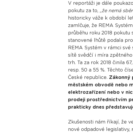
V reportáži je dále poukaz
pokutu za to, „
že nemá sběrn
historicky váže k období le
zamlčuje, že REMA Systém n
průběhu roku 2018 pokutu s
stanovené lhůtě podala pro
REMA Systém v rámci své sb
sítě svědčí i míra zpětnéh
trh. Ta za rok 2018 činila 6
resp. 50 a 55 %. Těchto čís
České republice.
Zákonný p
městském obvodě nebo měs
elektrozařízení nebo v nic
prodeji prostřednictvím p
prakticky dnes představu
Zkušenosti nám říkají, že 
nové odpadové legislativy, 