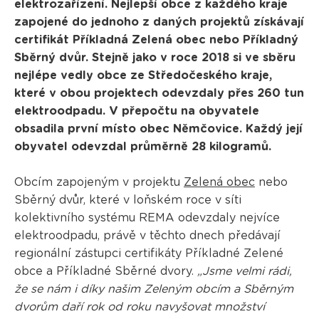
elektrozařízení. Nejlepší obce z každého kraje
zapojené do jednoho z daných projektů získávají
certifikát Příkladná Zelená obec nebo Příkladný
Sběrný dvůr. Stejně jako v roce 2018 si ve sběru
nejlépe vedly obce ze Středočeského kraje,
které v obou projektech odevzdaly přes 260 tun
elektroodpadu. V přepočtu na obyvatele
obsadila první místo obec Němčovice. Každý její
obyvatel odevzdal průměrně 28 kilogramů.
Obcím zapojeným v projektu
Zelená obec
nebo
Sběrný dvůr, které v loňském roce v síti
kolektivního systému REMA odevzdaly nejvíce
elektroodpadu, právě v těchto dnech předávají
regionální zástupci certifikáty Příkladné Zelené
obce a Příkladné Sběrné dvory.
„Jsme velmi rádi,
že se nám i díky našim Zeleným obcím a Sběrným
dvorům daří rok od roku navyšovat množství