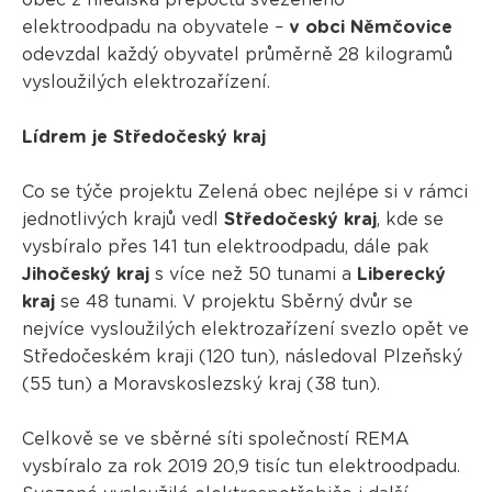
obec z hlediska přepočtu svezeného
elektroodpadu na obyvatele –
v obci Němčovice
odevzdal každý obyvatel průměrně 28 kilogramů
vysloužilých elektrozařízení.
Lídrem je Středočeský kraj
Co se týče projektu Zelená obec nejlépe si v rámci
jednotlivých krajů vedl
Středočeský kraj
, kde se
vysbíralo přes 141 tun elektroodpadu, dále pak
Jihočeský kraj
s více než 50 tunami a
Liberecký
kraj
se 48 tunami. V projektu Sběrný dvůr se
nejvíce vysloužilých elektrozařízení svezlo opět ve
Středočeském kraji (120 tun), následoval Plzeňský
(55 tun) a Moravskoslezský kraj (38 tun).
Celkově se ve sběrné síti společností REMA
vysbíralo za rok 2019 20,9 tisíc tun elektroodpadu.