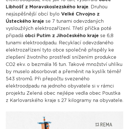
Libhošť z Moravskoslezského kraje
. Druhou
nejúspěšnější obcí bylo
Velké Chvojno z
Ústeckého kraje
se 7 tunami odevzdaných
vysloužilých elektrozařízení. Třetí příčka poté
připadá
obci Putim z Jihočeského kraje
se 6,8
tunami elektroodpadu. Recyklací odevzdaného
elektrozařízení tyto obce společně přispěly ke
zlepšení životního prostředí snížením produkce
CO2 ekv. o bezmála 16 tun. Takové množství uhlíku
by muselo absorbovat a přeměnit na kyslík téměř
543 stromů. Při přepočtu svezeného
elektroodpadu na jednoho obyvatele si v rámci
projektu Zelená obec nejlépe vedla obec Poustka
z Karlovarského kraje s 27 kilogramy na obyvatele.