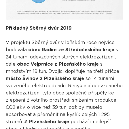
Příkladný Sběrný dvůr 2019
V projektu Sběrný dvůr v loňském roce nejvíce
bodovala
obec Radim ze Středočeského kraje
s
24 tunami odevzdaných starých elektrozařízení,
dále
obec Vejprnice z Plzeňského kraje
s
množstvím 19 tun. Dvojici doplňuje na třetí příčce
město Švihov z Plzeňského kraje
se 14 tunami
svezeného elektroodpadu. Recyklací odevzdaného
elektrozařízení tyto obce společně přispěly ke
zlepšení životního prostředí snížením produkce
CO2 ekv. o více než 39 tun, což by muselo
absorbovat a přeměnit na kyslík celých 1 295
stromů.
Z Plzeňského kraje
pochází i nejlepší