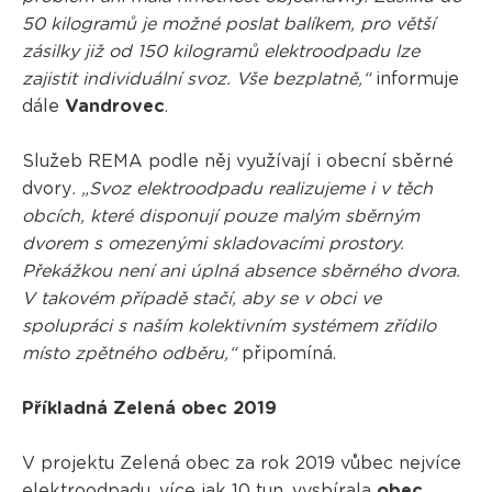
50 kilogramů je možné poslat balíkem, pro větší
zásilky již od 150 kilogramů elektroodpadu lze
zajistit individuální svoz. Vše bezplatně,“
informuje
dále
Vandrovec
.
Služeb REMA podle něj využívají i obecní sběrné
dvory
. „Svoz elektroodpadu realizujeme i v těch
obcích, které disponují pouze malým sběrným
dvorem s omezenými skladovacími prostory.
Překážkou není ani úplná absence sběrného dvora.
V takovém případě stačí, aby se v obci ve
spolupráci s naším kolektivním systémem zřídilo
místo zpětného odběru,“
připomíná.
Příkladná Zelená obec 2019
V projektu Zelená obec za rok 2019 vůbec nejvíce
elektroodpadu, více jak 10 tun, vysbírala
obec