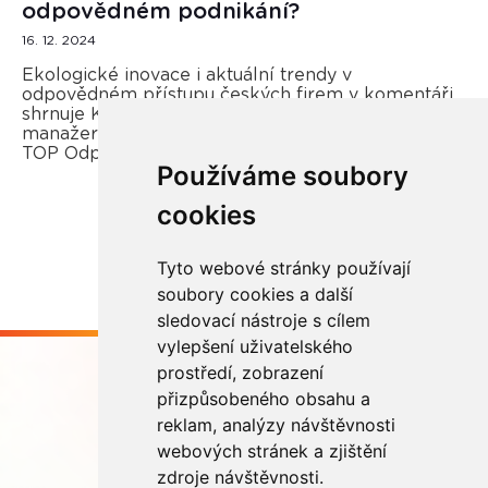
odpovědném podnikání?
16. 12. 2024
Ekologické inovace i aktuální trendy v
odpovědném přístupu českých firem v komentáři
shrnuje Kateřina Opletal Průchová, regionální
manažerka REMA Systém a porotkyně soutěže
TOP Odpovědná firma.
Používáme soubory
cookies
Více zde
Tyto webové stránky používají
soubory cookies a další
sledovací nástroje s cílem
vylepšení uživatelského
prostředí, zobrazení
přizpůsobeného obsahu a
reklam, analýzy návštěvnosti
webových stránek a zjištění
Buďme ve spojení
zdroje návštěvnosti.