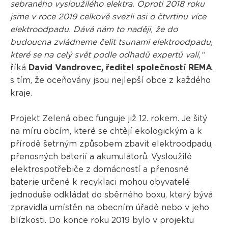
sebraného vysloužilého elektra. Oproti 2018 roku
jsme v roce 2019 celkově svezli asi o čtvrtinu více
elektroodpadu. Dává nám to naději, že do
budoucna zvládneme čelit tsunami elektroodpadu,
které se na celý svět podle odhadů expertů valí,“
říká
David Vandrovec, ředitel společností REMA
,
s tím, že oceňovány jsou nejlepší obce z každého
kraje.
Projekt Zelená obec funguje již 12. rokem. Je šitý
na míru obcím, které se chtějí ekologickým a k
přírodě šetrným způsobem zbavit elektroodpadu,
přenosných baterií a akumulátorů. Vysloužilé
elektrospotřebiče z domácností a přenosné
baterie určené k recyklaci mohou obyvatelé
jednoduše odkládat do sběrného boxu, který bývá
zpravidla umístěn na obecním úřadě nebo v jeho
blízkosti. Do konce roku 2019 bylo v projektu