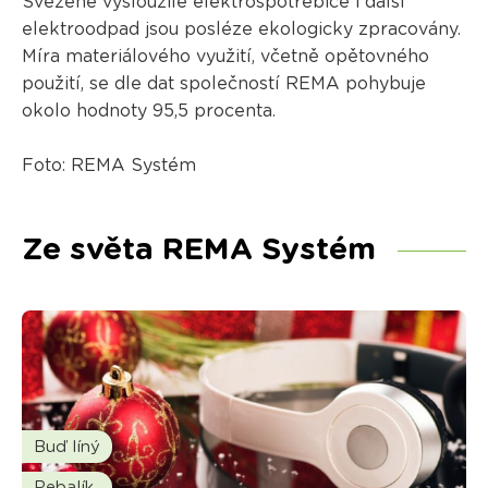
Svezené vysloužilé elektrospotřebiče i další
elektroodpad jsou posléze ekologicky zpracovány.
Míra materiálového využití, včetně opětovného
použití, se dle dat společností REMA pohybuje
okolo hodnoty 95,5 procenta.
Foto: REMA Systém
Ze světa REMA Systém
Buď líný
Rebalík