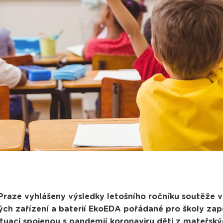
 Praze vyhlášeny výsledky letošního ročníku soutěže v
kých zařízení a baterií EkoEDA pořádané pro školy za
situaci spojenou s pandemií koronaviru děti z mateřský