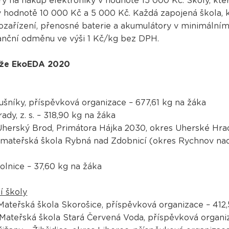
y na nákup elektroniky v hodnotě 15 000 Kč. Školy, kte
v hodnotě 10 000 Kč a 5 000 Kč. Každá zapojená škola, 
rozařízení, přenosné baterie a akumulátory v minimální
nanční odměnu ve výši 1 Kč/kg bez DPH.
ěže EkoEDA 2020
šníky, příspěvková organizace – 677,61 kg na žáka
dy, z. s. – 318,90 kg na žáka
herský Brod, Primátora Hájka 2030, okres Uherské Hrad
 mateřská škola Rybná nad Zdobnicí (okres Rychnov nad
lnice – 37,60 kg na žáka
í školy
Mateřská škola Skorošice, příspěvková organizace – 412
Mateřská škola Stará Červená Voda, příspěvková organi