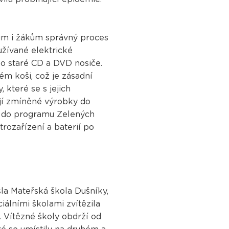
gům i žákům správný proces
užívané elektrické
bo staré CD a DVD nosiče.
ém koši, což je zásadní
, které se s jejich
jí zmíněné výrobky do
cí do programu Zelených
trozařízení a baterií po
sla Mateřská škola Dušníky,
iálními školami zvítězila
 Vítězné školy obdrží od