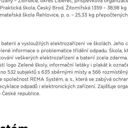
ižany – Žibřidice, okres Liberec, příspěvková organizac
Praktická škola, Český Brod, Žitomířská 1359 – 38,98 kg
mateřská škola Řehlovice, p. o. – 25,33 kg přepočtených
baterií a vysloužilých elektrozařízení ve školách. Jeho 
né informace o problematice třídění odpadu. Škola, kte
ování veškerých elektrozařízení a baterií zcela zdarma
ostí logo Zelené školy, informační letáky i plakát k ozna
jeno 532 subjektů s 635 sběrnými místy a 566 rozmístěn
je společnost REMA Systém, a. s., která se zabývá ochra
cyklace odpadů i elektronických zařízení. Zajišťuje organ
é České republice.