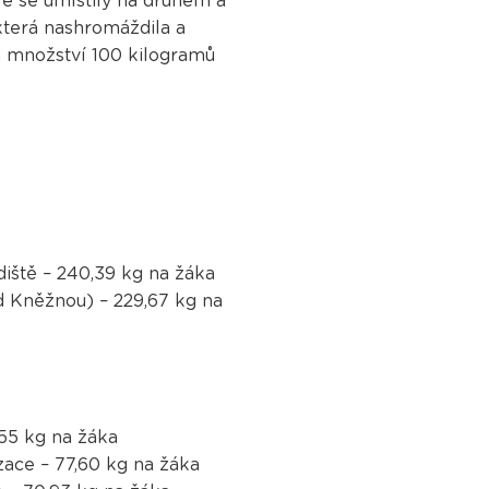
ré se umístily na druhém a
která nashromáždila a
m množství 100 kilogramů
iště – 240,39 kg na žáka
 Kněžnou) – 229,67 kg na
,55 kg na žáka
zace – 77,60 kg na žáka