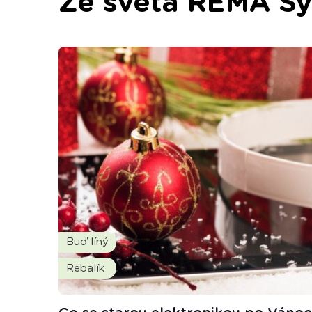
Ze světa REMA S
Buď líný
Rebalík