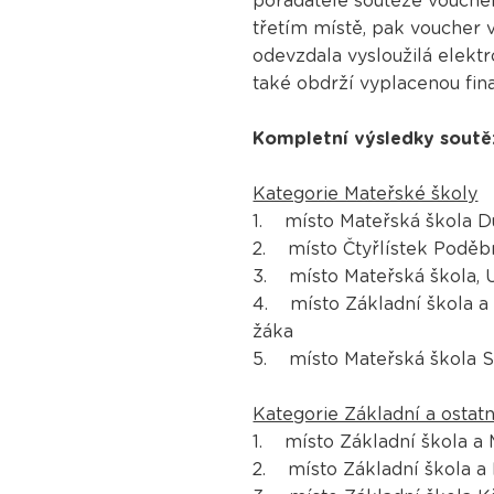
pořadatele soutěže voucher
třetím místě, pak voucher 
odevzdala vysloužilá elekt
také obdrží vyplacenou fi
Kompletní výsledky sout
Kategorie Mateřské školy
1. místo Mateřská škola Du
2. místo Čtyřlístek Poděbra
3. místo Mateřská škola, U
4. místo Základní škola a
žáka
5. místo Mateřská škola So
Kategorie Základní a ostatn
1. místo Základní škola a 
2. místo Základní škola a 