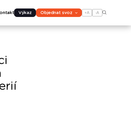
ontakt
Výkaz
Objednat svoz
+A
-A
ci
n
erií