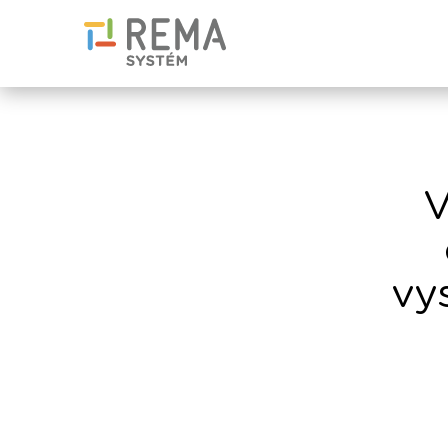
V
vys