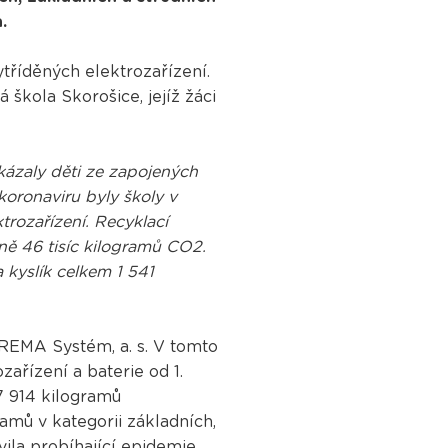
.
tříděných elektrozařízení.
 škola Skorošice, jejíž žáci
okázaly děti ze zapojených
koronaviru byly školy v
trozařízení. Recyklací
žně 46 tisíc kilogramů CO2.
kyslík celkem 1 541
REMA Systém, a. s. V tomto
zařízení a baterie od 1.
7 914 kilogramů
amů v kategorii základních,
ila probíhající epidemie.