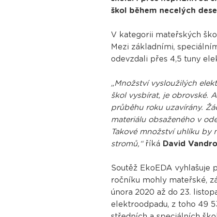
škol během necelých deset
V kategorii mateřských ško
Mezi základními, speciálním
odevzdali přes 4,5 tuny el
„Množství vysloužilých elek
škol vysbírat, je obrovské. 
průběhu roku uzavírány. Žáci
materiálu obsaženého v odev
Takové množství uhlíku by 
stromů,“
říká
David Vandro
Soutěž EkoEDA vyhlašuje p
ročníku mohly mateřské, zákl
února 2020 až do 23. listo
elektroodpadu, z toho 49 5
středních a speciálních šk