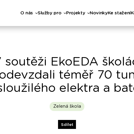
O nás
Služby pro
Projekty
Novinky
Ke stažení
K
 soutěži EkoEDA školá
odevzdali téměř 70 tu
loužilého elektra a bat
Zelená škola
Sdílet