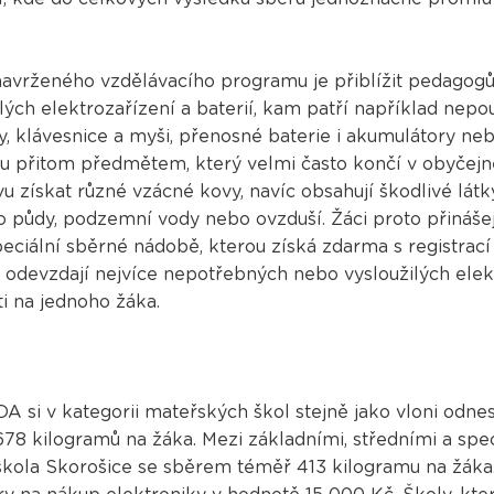
 navrženého vzdělávacího programu je přiblížit pedago
ilých elektrozařízení a baterií, kam patří například nepo
ny, klávesnice a myši, přenosné baterie i akumulátory ne
ou přitom předmětem, který velmi často končí v obyčejn
vu získat různé vzácné kovy, navíc obsahují škodlivé látky
 půdy, podzemní vody nebo ovzduší. Žáci proto přináše
speciální sběrné nádobě, kterou získá zdarma s registra
žáci odevzdají nejvíce nepotřebných nebo vysloužilých elek
i na jednoho žáka.
A si v kategorii mateřských škol stejně jako vloni odne
78 kilogramů na žáka. Mezi základními, středními a spec
škola Skorošice se sběrem téměř 413 kilogramu na žáka.