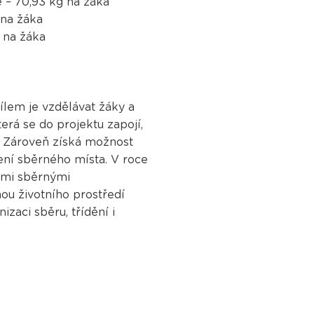
e – 70,93 kg na žáka
 na žáka
 na žáka
cílem je vzdělávat žáky a
rá se do projektu zapojí,
. Zároveň získá možnost
čení sběrného místa. V roce
ými sběrnými
nou životního prostředí
izaci sběru, třídění i