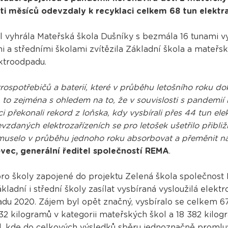
i měsíců odevzdaly k recyklaci celkem 68 tun elektra
l vyhrála Mateřská škola Dušníky s bezmála 16 tunami vy
i a středními školami zvítězila Základní škola a mateřská
ektroodpadu.
trospotřebičů a baterií, které v průběhu letošního roku d
A to zejména s ohledem na to, že v souvislosti s pandemií 
 překonali rekord z loňska, kdy vysbírali přes 44 tun elek
zdaných elektrozařízeních se pro letošek ušetřilo přibli
muselo v průběhu jednoho roku absorbovat a přeměnit na 
vec, generální ředitel společností REMA
.
ro školy zapojené do projektu Zelená škola společnost 
adní i střední školy zasílat vysbíraná vysloužilá elektro
padu 2020. Zájem byl opět značný, vysbíralo se celkem 6
32 kilogramů v kategorii mateřských škol a 18 382 kilogr
ol, kde do celkových výsledků sběru jednoznačně promluv