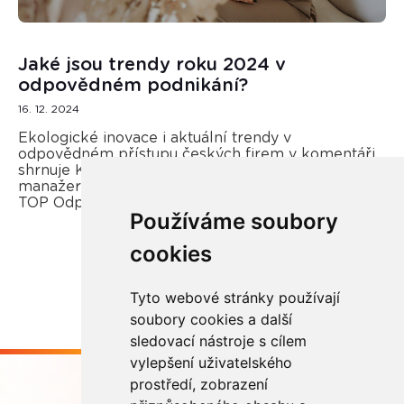
Jaké jsou trendy roku 2024 v
odpovědném podnikání?
16. 12. 2024
Ekologické inovace i aktuální trendy v
odpovědném přístupu českých firem v komentáři
shrnuje Kateřina Opletal Průchová, regionální
manažerka REMA Systém a porotkyně soutěže
TOP Odpovědná firma.
Používáme soubory
cookies
Více zde
Tyto webové stránky používají
soubory cookies a další
sledovací nástroje s cílem
vylepšení uživatelského
prostředí, zobrazení