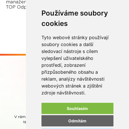
manažerka REMA Systém a porotkyně soutěže
TOP Odpovědná firma.
Používáme soubory
cookies
Více zde
Tyto webové stránky používají
soubory cookies a další
sledovací nástroje s cílem
vylepšení uživatelského
prostředí, zobrazení
přizpůsobeného obsahu a
reklam, analýzy návštěvnosti
webových stránek a zjištění
Buďme ve spojení
zdroje návštěvnosti.
Souhlasím
V rámci zpětného odběru odpadních přenosných baterií
Odmítám
spolupracujeme se společností
REMA Battery
.