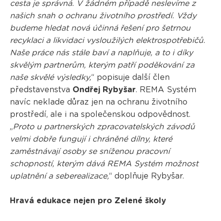
cesta je správná. V žádném případě neslevíme z
našich snah o ochranu životního prostředí. Vždy
budeme hledat nová účinná řešení pro šetrnou
recyklaci a likvidaci vysloužilých elektrospotřebičů.
Naše práce nás stále baví a naplňuje, a to i díky
skvělým partnerům, kterým patří poděkování za
naše skvělé výsledky,
“ popisuje další člen
představenstva
Ondřej Rybyšar
. REMA Systém
navíc neklade důraz jen na ochranu životního
prostředí, ale i na společenskou odpovědnost.
„
Proto u partnerských zpracovatelských závodů
velmi dobře fungují i chráněné dílny, které
zaměstnávají osoby se sníženou pracovní
schopností, kterým dává REMA Systém možnost
uplatnění a seberealizace,
“ doplňuje Rybyšar.
Hravá edukace nejen pro Zelené školy