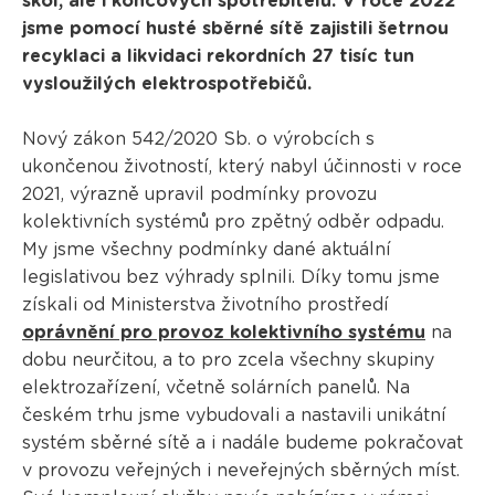
škol, ale i koncových spotřebitelů. V roce 2022
jsme pomocí husté sběrné sítě zajistili šetrnou
recyklaci a likvidaci rekordních 27 tisíc tun
vysloužilých elektrospotřebičů.
Nový zákon 542/2020 Sb. o výrobcích s
ukončenou životností, který nabyl účinnosti v roce
2021, výrazně upravil podmínky provozu
kolektivních systémů pro zpětný odběr odpadu.
My jsme všechny podmínky dané aktuální
legislativou bez výhrady splnili. Díky tomu jsme
získali od Ministerstva životního prostředí
oprávnění pro provoz kolektivního systému
na
dobu neurčitou, a to pro zcela všechny skupiny
elektrozařízení, včetně solárních panelů. Na
českém trhu jsme vybudovali a nastavili unikátní
systém sběrné sítě a i nadále budeme pokračovat
v provozu veřejných i neveřejných sběrných míst.