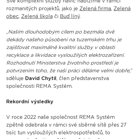
Své komplexní služby navíc nabízíme v rámci
rozmanitých projektů, jako je
Zelená firma
,
Zelená
obec
,
Zelená škola
či
Buď líný
.
„
Naším dlouhodobým cílem po bezmála dvě
dekády našeho působení na tuzemském trhu je
zajišťovat maximálně kvalitní služby v oblasti
recyklace a likvidace vysloužilých elektrozařízení.
Rozhodnutí Ministerstva životního prostředí je
potvrzením toho, že naši práci děláme velmi dobře,
“
sděluje
David Chytil
, člen představenstva
společnosti REMA Systém.
Rekordní výsledky
V roce 2022 naše společnost REMA Systém
zpětně odebrala v rámci své sběrné sítě přes 27
tisíc tun vysloužilých elektrospotřebičů, to