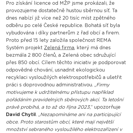
Pro získání licence od MŽP jsme prokázali, že
provozujeme dostatečně hustou sběrnou síť. Ta
dnes nabízí již více než 20 tisíc míst zpětného
odběru po celé České republice. Bohatá síť byla
vybudována i díky partnerům z řad obcí a firem.
Proto před 15 lety založila společnost REMA
Systém projekt
Zelená firma
, který má dnes
bezmála 2 800 členů, a Zelená obec sdružující
přes 850 obcí. Cílem těchto iniciativ je podporovat
odpovědné chování, usnadnit ekologickou
recyklaci vysloužilých elektrospotřebičů a ušetřit
práci s doprovodnou administrativou. „
Firmy
motivujeme k udržitelnému přístupu například
pořádáním pravidelných sběrových akcí. Ta letošní
právě probíhá, a to až do října 2023,
“ upozorňuje
David Chytil
. „
Nezapomínáme ani na participující
obce. Proto starostům obcí, které mají největší
množství sebraného vysloužilého elektrozařízení v