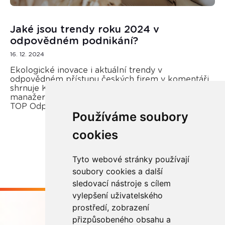
Jaké jsou trendy roku 2024 v
odpovědném podnikání?
16. 12. 2024
Ekologické inovace i aktuální trendy v
odpovědném přístupu českých firem v komentáři
shrnuje Kateřina Opletal Průchová, regionální
manažerka REMA Systém a porotkyně soutěže
TOP Odpovědná firma.
Používáme soubory
cookies
Více zde
Tyto webové stránky používají
soubory cookies a další
sledovací nástroje s cílem
vylepšení uživatelského
prostředí, zobrazení
přizpůsobeného obsahu a