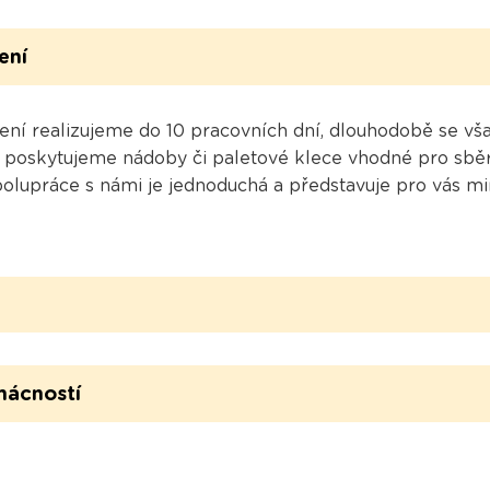
ení
ení realizujeme do 10 pracovních dní, dlouhodobě se v
poskytujeme nádoby či paletové klece vhodné pro sběr 
lupráce s námi je jednoduchá a představuje pro vás min
mácností