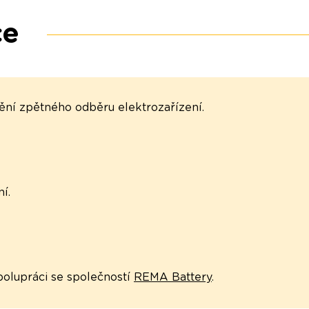
ce
tění zpětného odběru elektrozařízení.
í.
polupráci se společností
REMA Battery
.