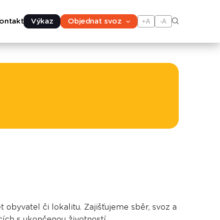
ontakt
Výkaz
Objednat svoz
+A
-A
byvatel či lokalitu. Zajišťujeme sběr, svoz a
cích s ukončenou životností.