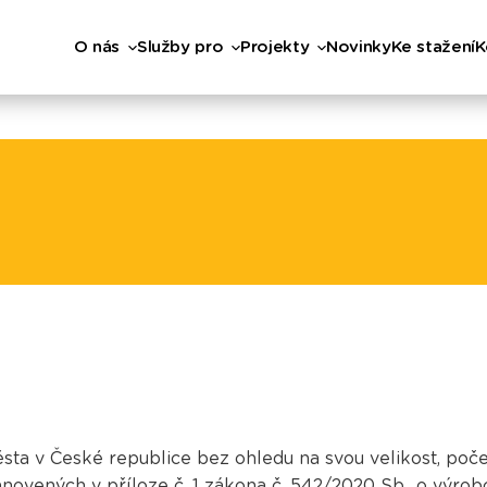
O nás
Služby pro
Projekty
Novinky
Ke stažení
K
 v České republice bez ohledu na svou velikost, počet o
novených v příloze č. 1 zákona č. 542/2020 Sb., o výrob