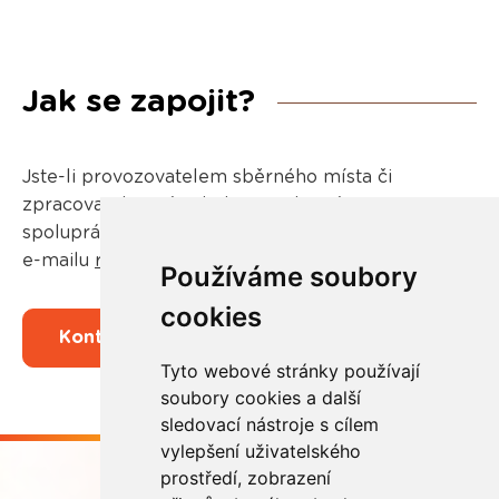
Jak se zapojit?
Jste-li provozovatelem sběrného místa či
zpracovatel a máte-li dotaz nebo zájem o
spolupráci, kontaktujte naše regionální zástupci na
e-mailu
regiony@rema.cloud
.
Používáme soubory
cookies
Kontaktujte nás
Tyto webové stránky používají
soubory cookies a další
sledovací nástroje s cílem
vylepšení uživatelského
prostředí, zobrazení