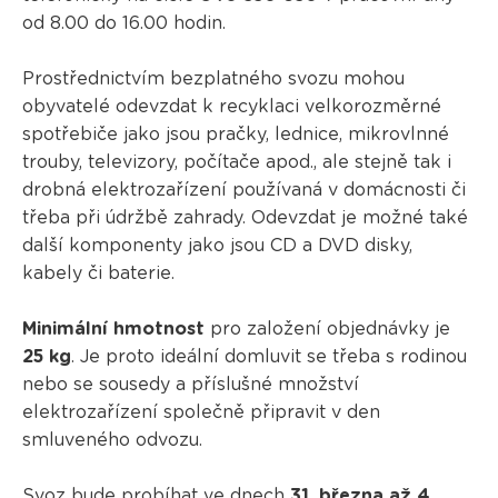
od 8.00 do 16.00 hodin.
Prostřednictvím bezplatného svozu mohou
obyvatelé odevzdat k recyklaci velkorozměrné
spotřebiče jako jsou pračky, lednice, mikrovlnné
trouby, televizory, počítače apod., ale stejně tak i
drobná elektrozařízení používaná v domácnosti či
třeba při údržbě zahrady. Odevzdat je možné také
další komponenty jako jsou CD a DVD disky,
kabely či baterie.
Minimální hmotnost
pro založení objednávky je
25 kg
. Je proto ideální domluvit se třeba s rodinou
nebo se sousedy a příslušné množství
elektrozařízení společně připravit v den
smluveného odvozu.
Svoz
bude probíhat ve dnech
31. března až 4.