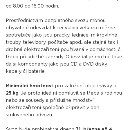
od 8.00 do 16.00 hodin.
Prostřednictvím bezplatného svozu mohou
obyvatelé odevzdat k recyklaci velkorozměrné
spotřebiče jako jsou pračky, lednice, mikrovlnné
trouby, televizory, počítače apod., ale stejně tak i
drobná elektrozařízení používaná v domácnosti či
třeba při údržbě zahrady. Odevzdat je možné také
další komponenty jako jsou CD a DVD disky,
kabely či baterie.
Minimální hmotnost
pro založení objednávky je
25 kg
. Je proto ideální domluvit se třeba s rodinou
nebo se sousedy a příslušné množství
elektrozařízení společně připravit v den
smluveného odvozu.
Svoz
bude probíhat ve dnech
31. března až 4.