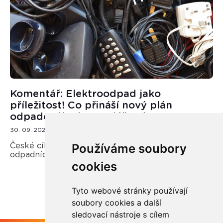
Komentář: Elektroodpad jako
příležitost! Co přináší nový plán
odpadového hospodářství?
30. 09. 2025
Používáme soubory
České cíle v oblasti zpětného odběru a recyklace
odpadních elektrozařízení.
cookies
Tyto webové stránky používají
soubory cookies a další
sledovací nástroje s cílem