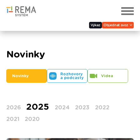
Výkaz
Objednat svoz
Novinky
Rozhovory
Novinky
Videa
a podcasty
2025
2026
2024
2023
2022
2021
2020