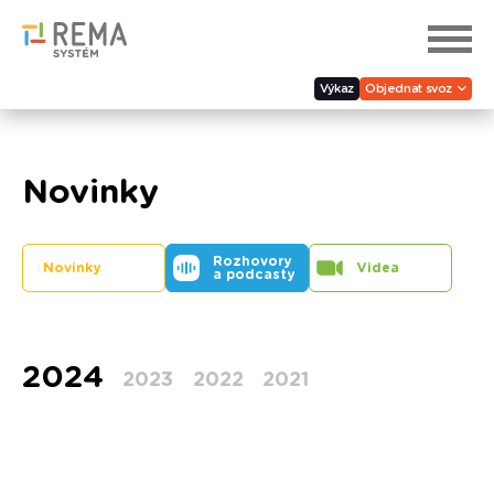
Výkaz
Objednat svoz
Novinky
Rozhovory
Novinky
Videa
a podcasty
2024
2023
2022
2021