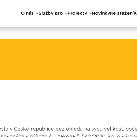
O nás
Služby pro
Projekty
Novinky
Ke stažení
K
 v České republice bez ohledu na svou velikost, počet o
novených v příloze č. 1 zákona č. 542/2020 Sb., o výrob