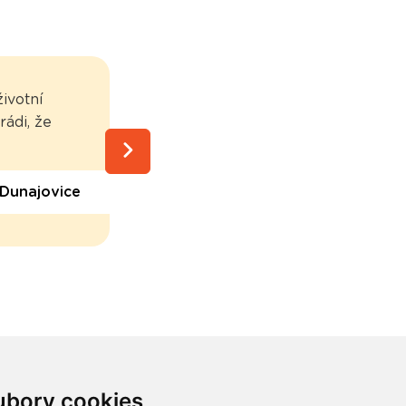
ivotní
Spolupráce s REMA Systém je be
rádi, že
Dunajovice
ubory cookies