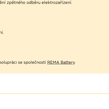
tění zpětného odběru elektrozařízení.
í.
polupráci se společností
REMA Battery
.