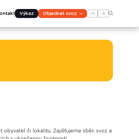
ontakt
Výkaz
Objednat svoz
+A
-A
byvatel či lokalitu. Zajišťujeme sběr, svoz a
cích s ukončenou životností.