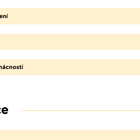
ení
mácností
ce