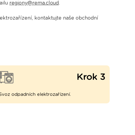
ailu
regiony@rema.cloud
.
ektrozařízení, kontaktujte naše obchodní
Krok 3
Svoz odpadních elektrozařízení.