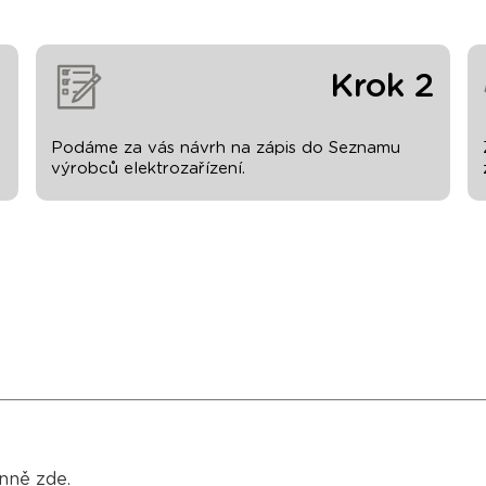
1
Krok 2
Podáme za vás návrh na zápis do Seznamu
výrobců elektrozařízení.
rnně
zde
.