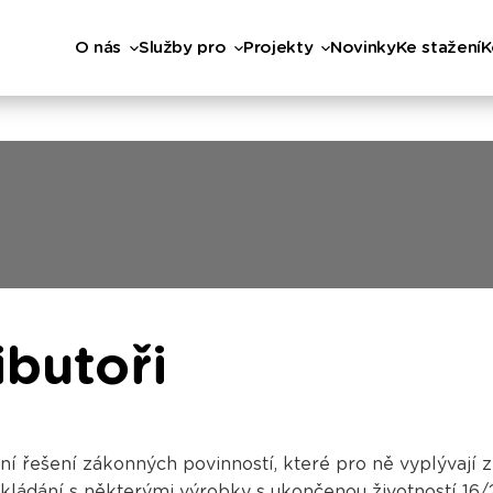
O nás
Služby pro
Projekty
Novinky
Ke stažení
K
ibutoři
 řešení zákonných povinností, které pro ně vyplývají z
kládání s některými výrobky s ukončenou životností 16