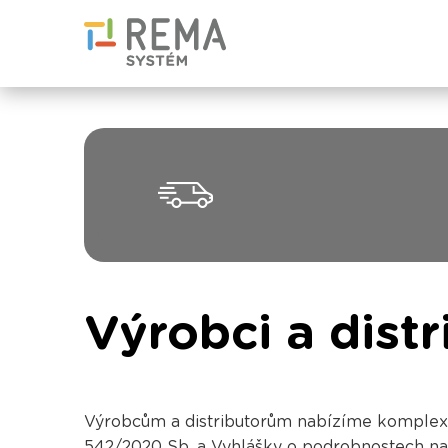
Výrobci a distr
Výrobcům a distributorům nabízíme komplexní
542/2020 Sb. a Vyhlášky o podrobnostech na