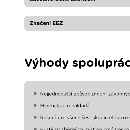
Značení EEZ
Výhody spoluprá
Nejjednodušší způsob plnění zákonnýc
Minimalizace nákladů.
Řešení pro všech šest skupin elektroza
Hustá síť sběrných míst po celé České 