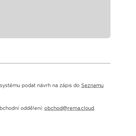
o systému podat návrh na zápis do
Seznamu
obchodní oddělení:
obchod@rema.cloud
.