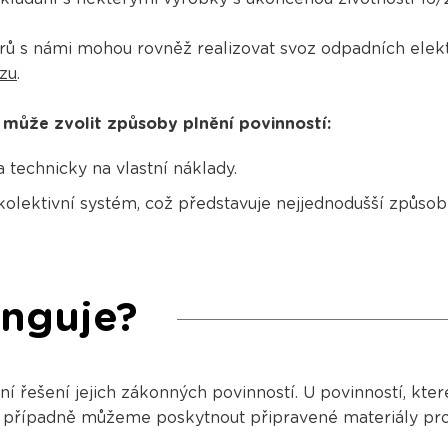
torů s námi mohou rovněž realizovat svoz odpadních elekt
zu
.
i může zvolit způsoby plnění povinností:
 technicky na vlastní náklady.
kolektivní systém, což představuje nejjednodušší způso
unguje?
řešení jejich zákonných povinností. U povinností, které
, případně můžeme poskytnout připravené materiály pro 