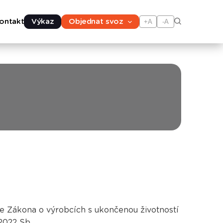
ontakt
Výkaz
Objednat svoz
+A
-A
e Zákona o výrobcích s ukončenou životností
/2022 Sb.