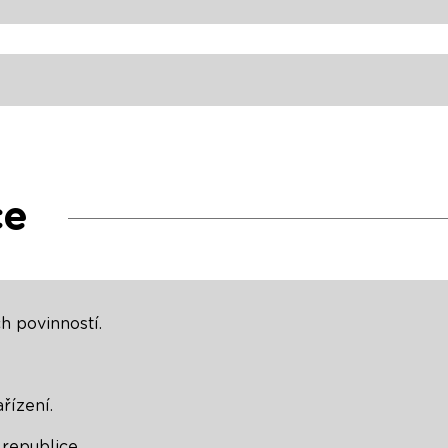
ce
h povinností.
řízení.
republice.