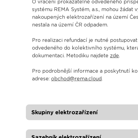
O vrácení prokazatelně odvedeného příspě
systému REMA Systém, a.s., mohou žádat vý
nakoupených elektrozařízení na území České
nestala na území ČR odpadem.
Pro realizaci refundací je nutné postupova
odvedeného do kolektivního systému, která
dokumentaci. Metodiku najdete
zde
.
Pro podrobnější informace a poskytnutí k
adrese:
obchod@rema.cloud
.
Skupiny elektrozařízení
Sazebník elektrozařízení