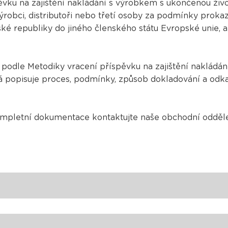
vku na zajištění nakládání s výrobkem s ukončenou živ
robci, distributoři nebo třetí osoby za podmínky prok
 republiky do jiného členského státu Evropské unie, a 
t podle Metodiky vracení příspěvku na zajištění nakládá
 popisuje proces, podmínky, způsob dokladování a odka
ompletní dokumentace kontaktujte naše obchodní odděl