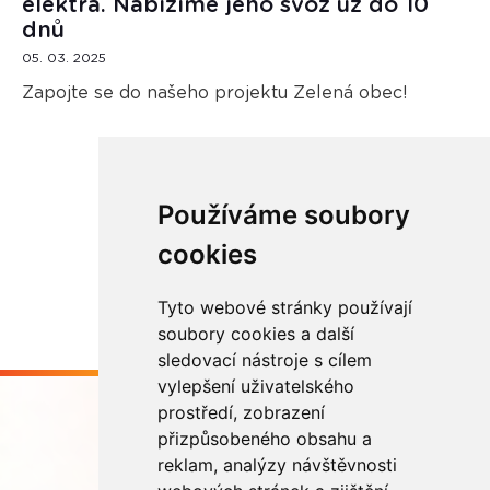
elektra. Nabízíme jeho svoz už do 10
dnů
05. 03. 2025
Zapojte se do našeho projektu Zelená obec!
Používáme soubory
Načíst další
cookies
Tyto webové stránky používají
soubory cookies a další
sledovací nástroje s cílem
vylepšení uživatelského
prostředí, zobrazení
přizpůsobeného obsahu a
reklam, analýzy návštěvnosti