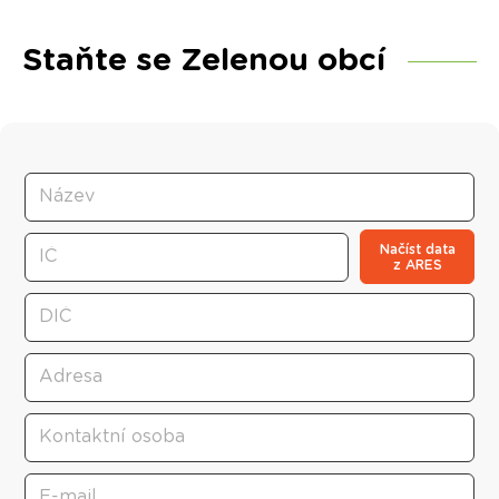
Staňte se Zelenou obcí
Načíst data
z ARES