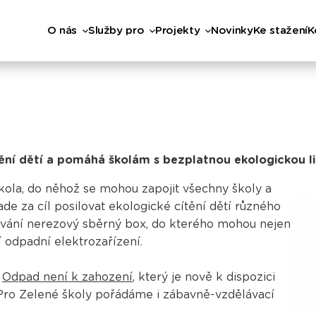
O nás
Služby pro
Projekty
Novinky
Ke stažení
K
tění dětí a pomáhá školám s bezplatnou ekologickou l
škola, do něhož se mohou zapojit všechny školy a
ade za cíl posilovat ekologické cítění dětí různého
žívání nerezový sběrný box, do kterého mohou nejen
í odpadní elektrozařízení.
m
Odpad není k zahození
, který je nově k dispozici
ro Zelené školy pořádáme i zábavně-vzdělávací