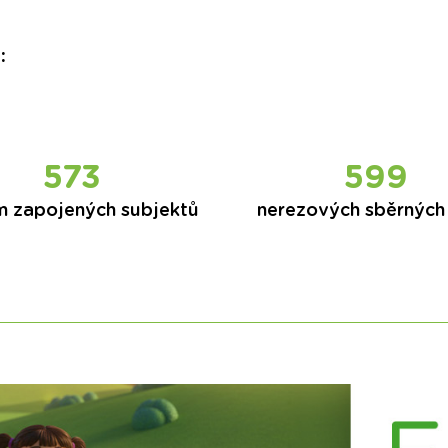
:
573
599
m zapojených subjektů
nerezových sběrných