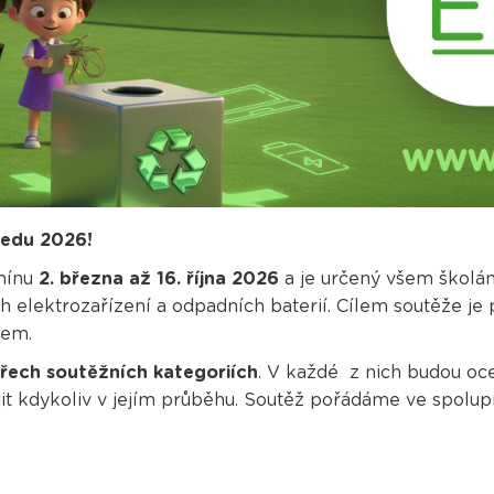
oedu 2026!
rmínu
2. března až 16. října 2026
a je určený všem školá
h elektrozařízení a odpadních baterií. Cílem soutěže je 
dem.
třech soutěžních kategoriích
. V každé z nich budou ocen
it kdykoliv v jejím průběhu. Soutěž pořádáme ve spolu