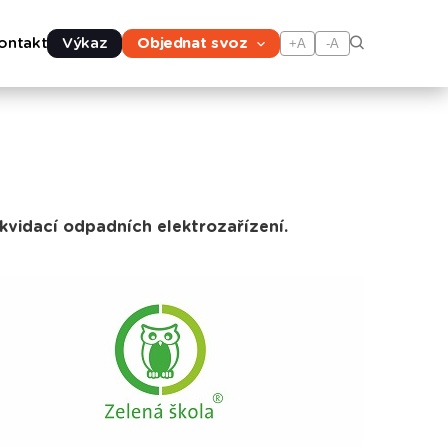
ontakt
Výkaz
Objednat svoz
+A
-A
ikvidací odpadních elektrozařízení.