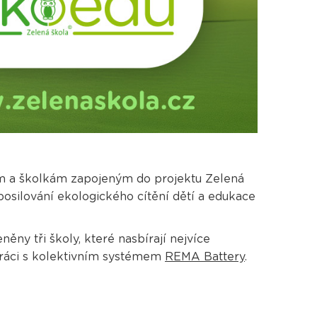
m a školkám zapojeným do projektu Zelená
posilování ekologického cítění dětí a edukace
ěny tři školy, které nasbírají nejvíce
práci s kolektivním systémem
REMA Battery
.