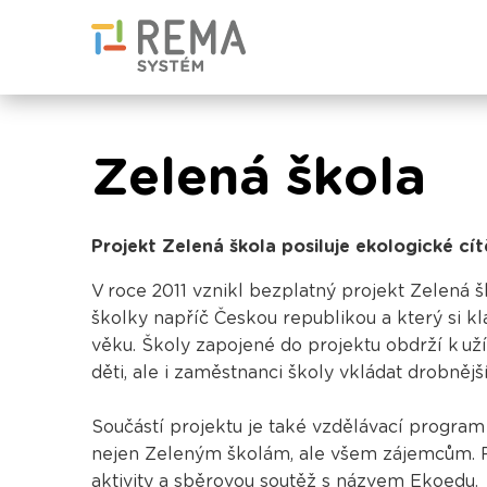
Zelená škola
Projekt Zelená škola posiluje ekologické cí
V roce 2011 vznikl bezplatný projekt Zelená 
školky napříč Českou republikou a který si kl
věku. Školy zapojené do projektu obdrží k u
děti, ale i zaměstnanci školy vkládat drobnějš
Součástí projektu je také vzdělávací progra
nejen Zeleným školám, ale všem zájemcům. P
aktivity a sběrovou soutěž s názvem
Ekoedu
.