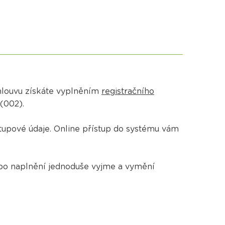
Smlouvu získáte vyplněním
registračního
 (002).
tupové údaje. Online přístup do systému vám
po naplnění jednoduše vyjme a vymění