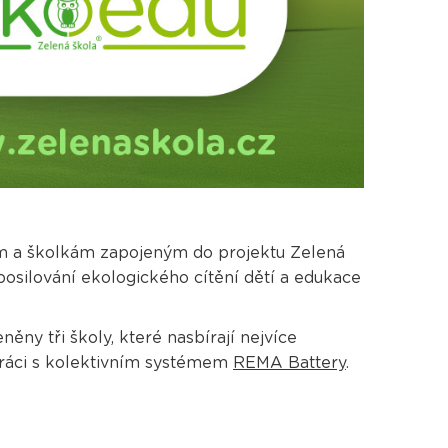
m a školkám zapojeným do projektu Zelená
posilování ekologického cítění dětí a edukace
ěny tři školy, které nasbírají nejvíce
práci s kolektivním systémem
REMA Battery
.