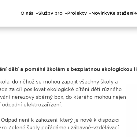
O nás
Služby pro
Projekty
Novinky
Ke stažení
K
tění dětí a pomáhá školám s bezplatnou ekologickou l
škola, do něhož se mohou zapojit všechny školy a
ade za cíl posilovat ekologické cítění dětí různého
žívání nerezový sběrný box, do kterého mohou nejen
í odpadní elektrozařízení.
m
Odpad není k zahození
, který je nově k dispozici
ro Zelené školy pořádáme i zábavně-vzdělávací