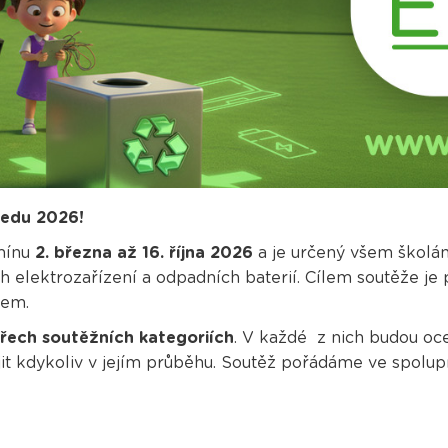
oedu 2026!
rmínu
2. března až 16. října 2026
a je určený všem školá
h elektrozařízení a odpadních baterií. Cílem soutěže je 
dem.
třech soutěžních kategoriích
. V každé z nich budou ocen
it kdykoliv v jejím průběhu. Soutěž pořádáme ve spolu