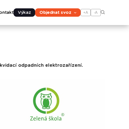
ontakt
Výkaz
Objednat svoz
+A
-A
ikvidací odpadních elektrozařízení.