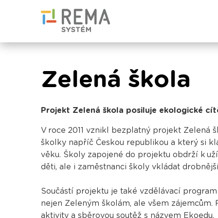
Zelená škola
Projekt Zelená škola posiluje ekologické cí
V roce 2011 vznikl bezplatný projekt Zelená 
školky napříč Českou republikou a který si kl
věku. Školy zapojené do projektu obdrží k u
děti, ale i zaměstnanci školy vkládat drobnějš
Součástí projektu je také vzdělávací progra
nejen Zeleným školám, ale všem zájemcům. P
aktivity a sběrovou soutěž s názvem
Ekoedu
.