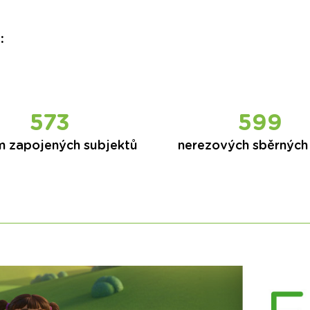
:
573
599
m zapojených subjektů
nerezových sběrných