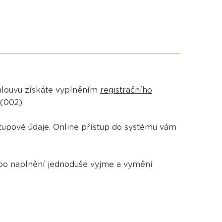
Smlouvu získáte vyplněním
registračního
 (002).
tupové údaje. Online přístup do systému vám
po naplnění jednoduše vyjme a vymění