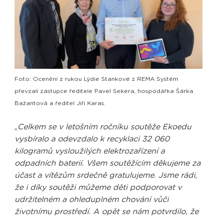
Foto: Ocenění z rukou Lýdie Stankové z REMA Systém
převzali zástupce ředitele Pavel Sekera, hospodářka Šárka
Bažantová a ředitel Jiří Karas.
„
Celkem se v letošním ročníku soutěže Ekoedu
vysbíralo a odevzdalo k recyklaci 32 060
kilogramů vysloužilých elektrozařízení a
odpadních baterií. Všem soutěžícím děkujeme za
účast a vítězům srdečně gratulujeme. Jsme rádi,
že i díky soutěži můžeme děti podporovat v
udržitelném a ohleduplném chování vůči
životnímu prostředí. A opět se nám potvrdilo, že