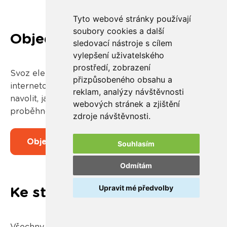
Tyto webové stránky používají
soubory cookies a další
Objednávky svozů
sledovací nástroje s cílem
vylepšení uživatelského
prostředí, zobrazení
Svoz elektroodpadu probíhá na základě
přizpůsobeného obsahu a
internetové
objednávky
, ve které lze jednoduše
reklam, analýzy návštěvnosti
navolit, jakým způsobem má přeprava
webových stránek a zjištění
proběhnout.
zdroje návštěvnosti.
Objednat svoz
Souhlasím
Odmítám
Upravit mé předvolby
Ke stažení