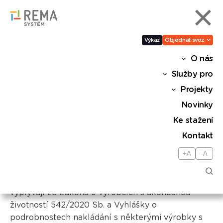
Výkaz
Objednat svoz
O nás
Služby pro
Projekty
Novinky
Ke stažení
Výrobci a distributoři
Kontakt
+A
-A
Výrobcům a distributorům nabízíme komplexní
řešení zákonných povinností, které pro ně
vyplývají ze Zákona o výrobcích s ukončenou
životností 542/2020 Sb. a Vyhlášky o
podrobnostech nakládání s některými výrobky s