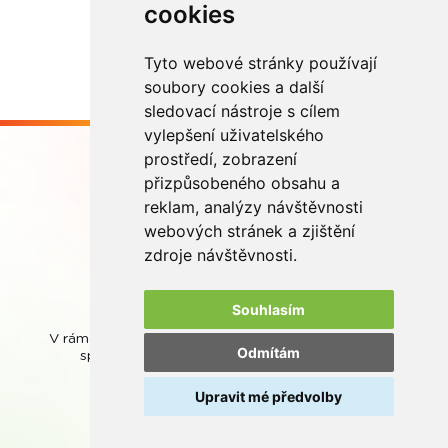
cookies
Tyto webové stránky používají
soubory cookies a další
sledovací nástroje s cílem
vylepšení uživatelského
prostředí, zobrazení
přizpůsobeného obsahu a
reklam, analýzy návštěvnosti
webových stránek a zjištění
Buďme ve spojení
zdroje návštěvnosti.
Souhlasím
V rámci zpětného odběru odpadních přenosných baterií
Odmítám
spolupracujeme se společností
REMA Battery
.
Upravit mé předvolby
© REMA Systém
Nastavení cookies
Ochrana osobních údajů
Mapa stránek
Webová přístupnost