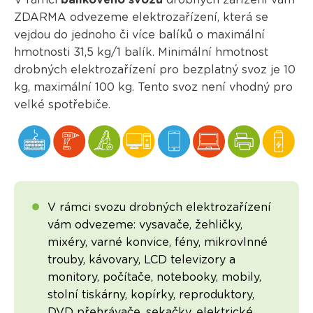
V rámci
balíkového svozu
drobných zařízení vám
ZDARMA odvezeme elektrozařízení, která se
vejdou do jednoho či více balíků o maximální
hmotnosti 31,5 kg/1 balík. Minimální hmotnost
drobných elektrozařízení pro bezplatný svoz je 10
kg, maximální 100 kg. Tento svoz není vhodný pro
velké spotřebiče.
V rámci svozu drobných elektrozařízení
vám odvezeme: vysavače, žehličky,
mixéry, varné konvice, fény, mikrovlnné
trouby, kávovary, LCD televizory a
monitory, počítače, notebooky, mobily,
stolní tiskárny, kopírky, reproduktory,
DVD přehrávače, sekačky, elektrické