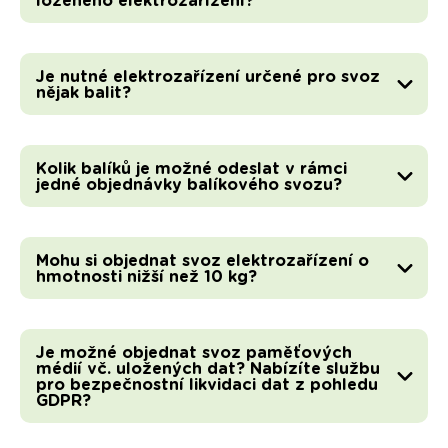
loženého elektrozařízení?
Je nutné elektrozařízení určené pro svoz
nějak balit?
Kolik balíků je možné odeslat v rámci
jedné objednávky balíkového svozu?
Mohu si objednat svoz elektrozařízení o
hmotnosti nižší než 10 kg?
Je možné objednat svoz paměťových
médií vč. uložených dat? Nabízíte službu
pro bezpečnostní likvidaci dat z pohledu
GDPR?