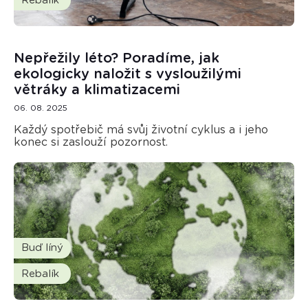
Rebalík
Nepřežily léto? Poradíme, jak
ekologicky naložit s vysloužilými
větráky a klimatizacemi
06. 08. 2025
Každý spotřebič má svůj životní cyklus a i jeho
konec si zaslouží pozornost.
Buď líný
Rebalík