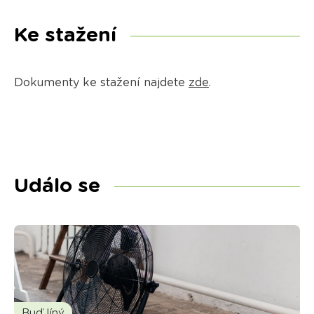
Ke stažení
Dokumenty ke stažení najdete
zde
.
Událo se
Buď líný