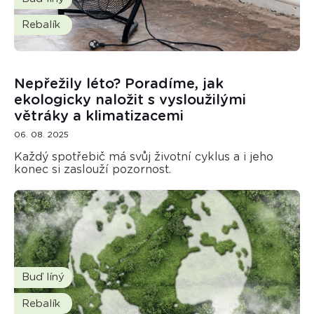
Rebalík
Nepřežily léto? Poradíme, jak
ekologicky naložit s vysloužilými
větráky a klimatizacemi
06. 08. 2025
Každý spotřebič má svůj životní cyklus a i jeho
konec si zaslouží pozornost.
Buď líný
Rebalík