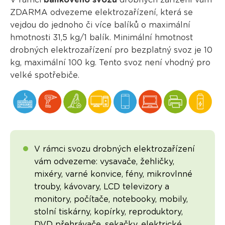
V rámci
balíkového svozu
drobných zařízení vám
ZDARMA odvezeme elektrozařízení, která se
vejdou do jednoho či více balíků o maximální
hmotnosti 31,5 kg/1 balík. Minimální hmotnost
drobných elektrozařízení pro bezplatný svoz je 10
kg, maximální 100 kg. Tento svoz není vhodný pro
velké spotřebiče.
V rámci svozu drobných elektrozařízení
vám odvezeme: vysavače, žehličky,
mixéry, varné konvice, fény, mikrovlnné
trouby, kávovary, LCD televizory a
monitory, počítače, notebooky, mobily,
stolní tiskárny, kopírky, reproduktory,
DVD přehrávače, sekačky, elektrické