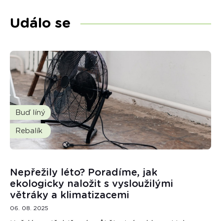
Událo se
Buď líný
Rebalík
Nepřežily léto? Poradíme, jak
ekologicky naložit s vysloužilými
větráky a klimatizacemi
06. 08. 2025