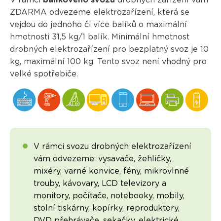
V rámci
balíkového svozu
drobných zařízení vám
ZDARMA odvezeme elektrozařízení, která se
vejdou do jednoho či více balíků o maximální
hmotnosti 31,5 kg/1 balík. Minimální hmotnost
drobných elektrozařízení pro bezplatný svoz je 10
kg, maximální 100 kg. Tento svoz není vhodný pro
velké spotřebiče.
V rámci svozu drobných elektrozařízení
vám odvezeme: vysavače, žehličky,
mixéry, varné konvice, fény, mikrovlnné
trouby, kávovary, LCD televizory a
monitory, počítače, notebooky, mobily,
stolní tiskárny, kopírky, reproduktory,
DVD přehrávače, sekačky, elektrické