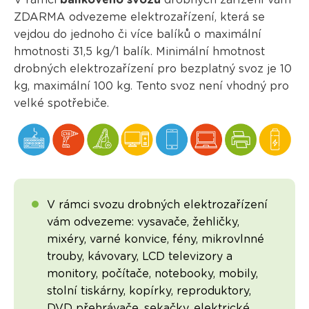
V rámci
balíkového svozu
drobných zařízení vám
ZDARMA odvezeme elektrozařízení, která se
vejdou do jednoho či více balíků o maximální
hmotnosti 31,5 kg/1 balík. Minimální hmotnost
drobných elektrozařízení pro bezplatný svoz je 10
kg, maximální 100 kg. Tento svoz není vhodný pro
velké spotřebiče.
V rámci svozu drobných elektrozařízení
vám odvezeme: vysavače, žehličky,
mixéry, varné konvice, fény, mikrovlnné
trouby, kávovary, LCD televizory a
monitory, počítače, notebooky, mobily,
stolní tiskárny, kopírky, reproduktory,
DVD přehrávače, sekačky, elektrické