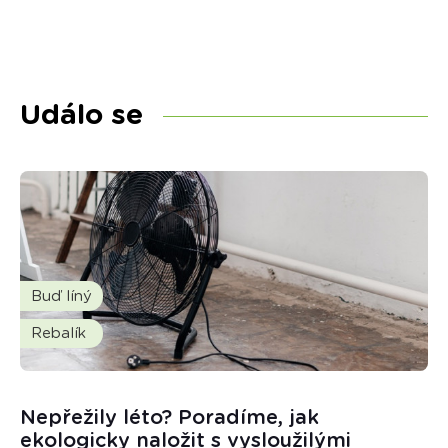
Událo se
Buď líný
Rebalík
Nepřežily léto? Poradíme, jak
ekologicky naložit s vysloužilými