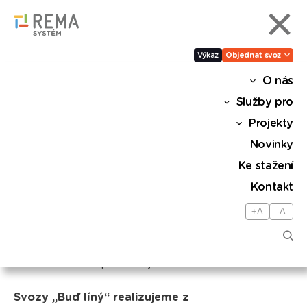
Výkaz
Objednat svoz
O nás
Buď líný
Služby pro
Projekty
Projekt umožňuje občanům pohodlně odevzdat
Novinky
odpadní elektrozařízení k recyklaci. Bezplatná
Ke stažení
služba nabízí odvoz z domácnosti po celé ČR.
Kontakt
V REMA Systém věříme, že ochrana životního
+A
-A
prostředí je základem všeho. Jsme jediná
společnost, která v rámci celé České republiky
poskytuje bezplatné svozy odpadních
elektrozařízení pro veřejnost.
Svozy „Buď líný“ realizujeme
z