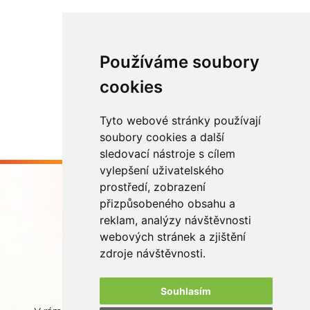
Používáme soubory
Načíst další
cookies
Tyto webové stránky používají
soubory cookies a další
sledovací nástroje s cílem
vylepšení uživatelského
prostředí, zobrazení
přizpůsobeného obsahu a
reklam, analýzy návštěvnosti
webových stránek a zjištění
Buďme ve spojení
zdroje návštěvnosti.
Souhlasím