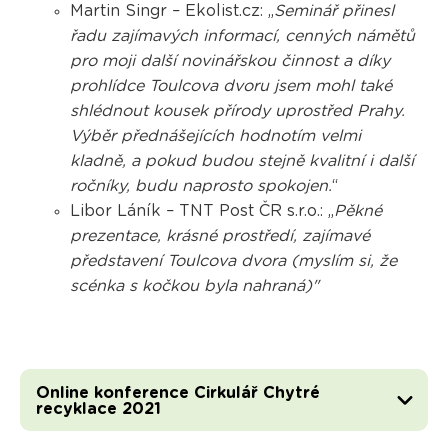
Martin Singr – Ekolist.cz: „
Seminář přinesl
řadu zajímavých informací, cenných námětů
pro moji další novinářskou činnost a díky
prohlídce Toulcova dvoru jsem mohl také
shlédnout kousek přírody uprostřed Prahy.
Výběr přednášejících hodnotím velmi
kladně, a pokud budou stejně kvalitní i další
ročníky, budu naprosto spokojen.
“
Libor Láník – TNT Post ČR s.r.o.: „
Pěkné
prezentace, krásné prostředí, zajímavé
představení Toulcova dvora (myslím si, že
scénka s kočkou byla nahraná)"
Online konference Cirkulář Chytré
recyklace 2021