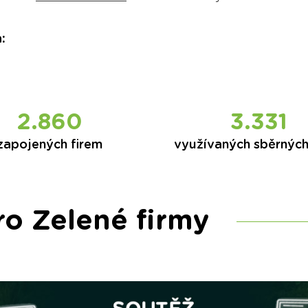
a
:
2.860
3.331
zapojených firem
využívaných sběrnýc
ro Zelené firmy