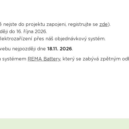
nejste do projektu zapojeni, registrujte se
zde
).
ji do 16. října 2026.
ektrozařízení přes náš objednávkový systém.
webu nejpozději dne
18.11. 2026
.
ím systémem
REMA Battery
, který se zabývá zpětným od