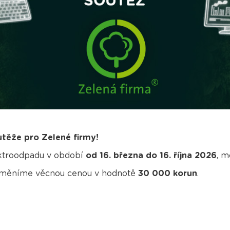
utěže pro Zelené firmy!
ektroodpadu v období
od 16. března do 16. října 2026
, m
 odměníme věcnou cenou v hodnotě
30 000 korun
.