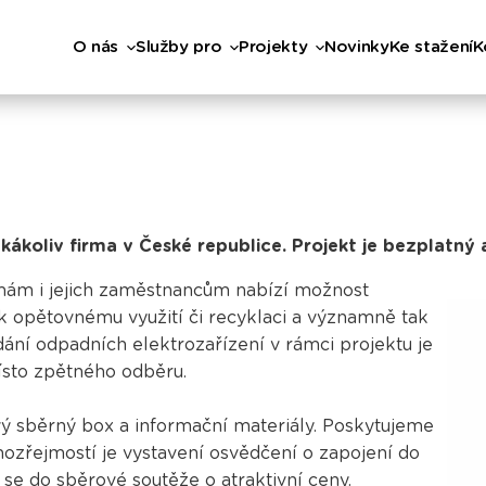
O nás
Služby pro
Projekty
Novinky
Ke stažení
K
kákoliv firma v České republice. Projekt je bezplatný 
irmám i jejich zaměstnancům nabízí možnost
k opětovnému využití či recyklaci a významně tak
dání odpadních elektrozařízení v rámci projektu je
místo zpětného odběru.
 sběrný box a informační materiály. Poskytujeme
zřejmostí je vystavení osvědčení o zapojení do
t se do
sběrové soutěže
o atraktivní ceny.