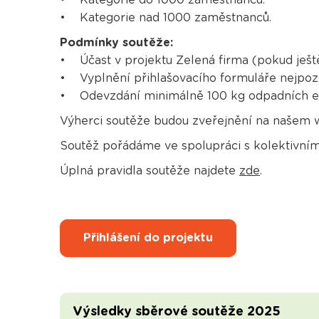
• Kategorie nad 1000 zaměstnanců.
Podmínky soutěže:
• Účast v projektu Zelená firma (pokud ještě 
• Vyplnění přihlašovacího formuláře nejpozdě
• Odevzdání minimálně 100 kg odpadních el
Výherci soutěže budou zveřejnění na našem 
Soutěž pořádáme ve spolupráci s kolektivn
Úplná pravidla soutěže najdete
zde
.
Přihlášení do projektu
Výsledky sběrové soutěže 2025