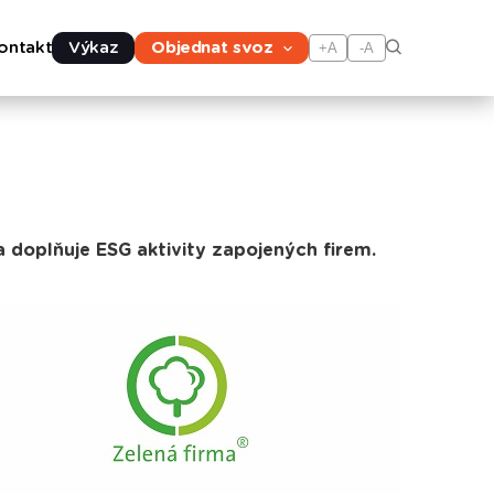
ontakt
Výkaz
Objednat svoz
+A
-A
a doplňuje ESG aktivity zapojených firem.