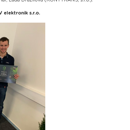
nar, Lada Dražilová (RONYTRANS, s.r.o.).
 elektronik s.r.o.