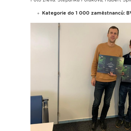
Foto zleva: Štěpánka Poláková, Hubert Špi
Kategorie do 1 000 zaměstnanců: BV