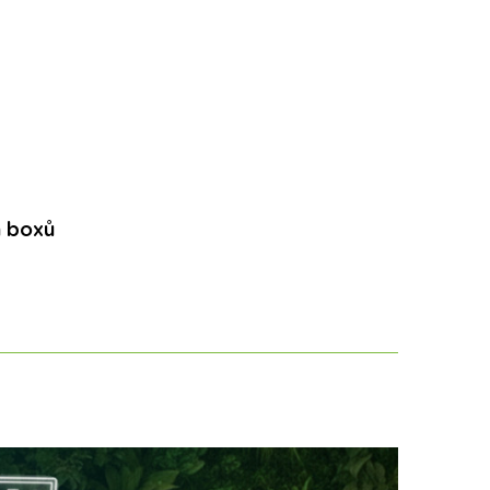
h boxů