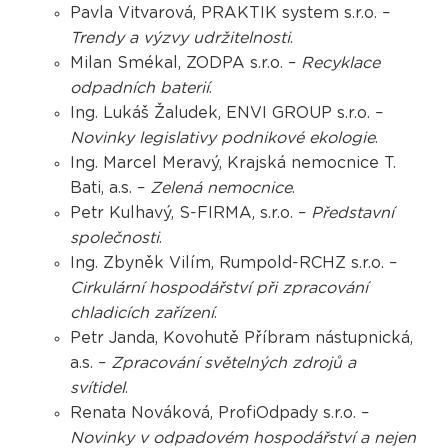
Pavla Vitvarová, PRAKTIK system s.r.o. –
Trendy a výzvy udržitelnosti
.
Milan Smékal, ZODPA s.r.o. –
Recyklace
odpadních baterií
.
Ing. Lukáš Žaludek, ENVI GROUP s.r.o. –
Novinky legislativy podnikové ekologie
.
Ing. Marcel Meravý, Krajská nemocnice T.
Bati, a.s. –
Zelená nemocnice
.
Petr Kulhavý, S-FIRMA, s.r.o. –
Představní
společnosti
.
Ing. Zbyněk Vilím, Rumpold-RCHZ s.r.o. –
Cirkulární hospodářství při zpracování
chladicích zařízení
.
Petr Janda, Kovohutě Příbram nástupnická,
a.s. –
Zpracování světelných zdrojů a
svítidel
.
Renata Nováková, ProfiOdpady s.r.o. –
Novinky v odpadovém hospodářství a nejen