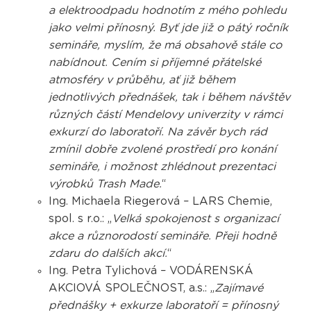
a elektroodpadu hodnotím z mého pohledu
jako velmi přínosný. Byť jde již o pátý ročník
semináře, myslím, že má obsahově stále co
nabídnout. Cením si příjemné přátelské
atmosféry v průběhu, ať již během
jednotlivých přednášek, tak i během návštěv
různých částí Mendelovy univerzity v rámci
exkurzí do laboratoří. Na závěr bych rád
zmínil dobře zvolené prostředí pro konání
semináře, i možnost zhlédnout prezentaci
výrobků Trash Made.
“
Ing. Michaela Riegerová – LARS Chemie,
spol. s r.o.: „
Velká spokojenost s organizací
akce a různorodostí semináře. Přeji hodně
zdaru do dalších akcí.
“
Ing. Petra Tylichová – VODÁRENSKÁ
AKCIOVÁ SPOLEČNOST, a.s.: „
Zajímavé
přednášky + exkurze laboratoří = přínosný