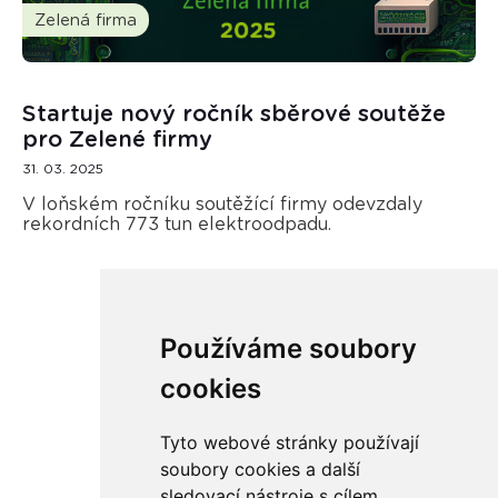
Zelená firma
Startuje nový ročník sběrové soutěže
pro Zelené firmy
31. 03. 2025
V loňském ročníku soutěžící firmy odevzdaly
rekordních 773 tun elektroodpadu.
Používáme soubory
Načíst další
cookies
Tyto webové stránky používají
soubory cookies a další
sledovací nástroje s cílem