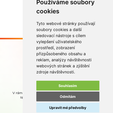
Používáme soubory
Načíst další
cookies
Tyto webové stránky používají
soubory cookies a další
sledovací nástroje s cílem
vylepšení uživatelského
prostředí, zobrazení
přizpůsobeného obsahu a
reklam, analýzy návštěvnosti
webových stránek a zjištění
Buďme ve spojení
zdroje návštěvnosti.
Souhlasím
V rámci zpětného odběru odpadních přenosných baterií
Odmítám
spolupracujeme se společností
REMA Battery
.
Upravit mé předvolby
© REMA Systém
Nastavení cookies
Ochrana osobních údajů